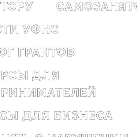
Проекты
ТОРУ
САМОЗАНЯТ
Поддержка центра
Онлайн-витрина
ТИ УФНС
Экскурсии на
производства
Нормативные
ОГ ГРАНТОВ
документы
РСЫ ДЛЯ
ПРИНИМАТЕЛЕЙ
СЫ ДЛЯ БИЗНЕСА