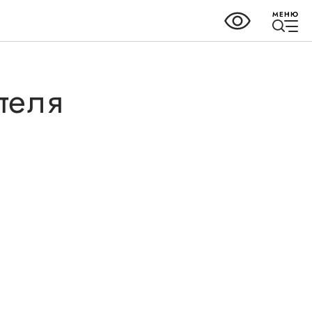
МЕНЮ
теля
ки
Справочник
предпринимателя
но-
Органы власти
Организации,
предоставляющие поддержку
ных
ного
Интерактивные сервисы
ва