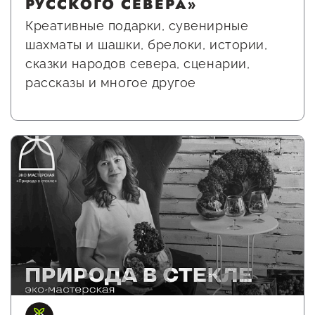
РУССКОГО СЕВЕРА»
Оказание услуг в
О центре
Креативные подарки, сувенирные
Центр поддержки экспорта
социальной сфере
Обучающие
шахматы и шашки, брелоки, истории,
мероприятия
сказки народов севера, сценарии,
Справочник
рассказы и многое другое
Проекты
предпринимателя
Поддержка центра
Онлайн-витрина
Органы власти
Экскурсии на
Организации,
производства
предоставляющие поддержку
Нормативные
документы
Интерактивные сервисы
Каталог маркетплейсов
Каталог креативной
продукции