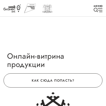
МЕНЮ
Избранное
Онлайн-витрина
продукции
Быть в курсе
Истории успеха
КАК СЮДА ПОПАСТЬ?
Мероприятия
Новости