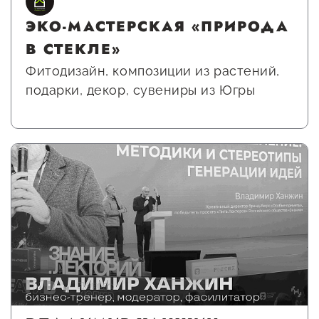
Госзакупки для малого
ЭКО-МАСТЕРСКАЯ «ПРИРОДА
бизнеса
В СТЕКЛЕ»
Каталог югорских франшиз
Фитодизайн, композиции из растений,
Инвестору
подарки, декор, сувениры из Югры
Самозанятому
Новости УФНС
Каталог грантов
Конкурсы для
предпринимателей
Сообщить о нарушении
АвтоУСН
Иностранным гражданам