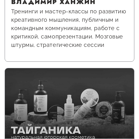
ВЛАДИМИР ХАНЖИН
Сервисы для бизнеса
Тренинги и мастер-классы по развитию
креативного мышления, публичным и
О фонде
командным коммуникациям, работе с
критикой, самопрезентации. Мозговые
Общая информация
штурмы, стратегические сессии
Органы управления и надзора
Документы
Контакты
Вакансии