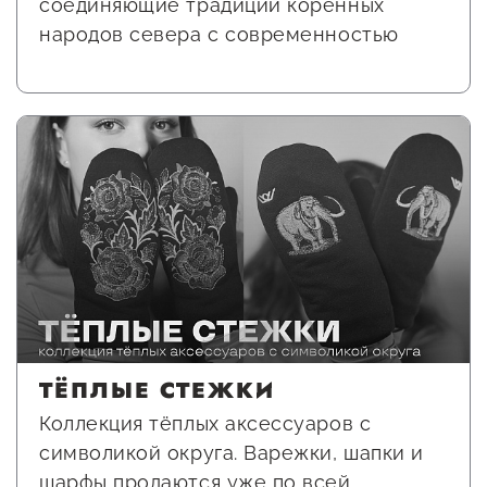
соединяющие традиции коренных
предпринимательства
народов севера с современностью
Поддержка социальных
предпринимателей
Поддержка экспортеров
Финансовая поддержка
Меры поддержки в условиях
внешнего санкционного
давления
Центры поддержки
ТЁПЛЫЕ СТЕЖКИ
Коллекция тёплых аксессуаров с
Центр информационно-
символикой округа. Варежки, шапки и
консультационного
шарфы продаются уже по всей