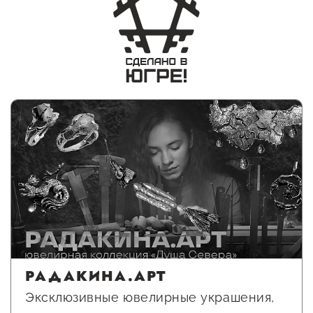
Онлайн-витрина продукции
Социальные сети "Мой
Бизнес Югра"
Меры поддержки
Навигатор по мерам
поддержки
Имущественная поддержка
Консультационная поддержка
Образовательная поддержка
Поддержка креативного и
РАДАКИНА.АРТ
инновационно-
Эксклюзивные ювелирные украшения,
технологического