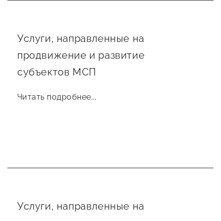
Сервисы для бизнеса
Услуги, направленные на
О фонде
продвижение и развитие
субъектов МСП
Общая информация
Органы управления и надзора
Читать подробнее...
Документы
Контакты
Вакансии
Услуги, направленные на