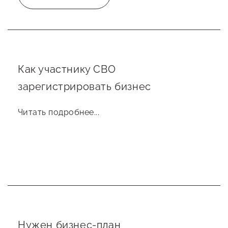
предпринимательства
Поддержка социальных
предпринимателей
Как участнику СВО
Поддержка экспортеров
зарегистрировать бизнес
Финансовая поддержка
Меры поддержки в условиях
Читать подробнее...
внешнего санкционного
давления
Центры поддержки
Центр информационно-
консультационного
Нужен бизнес-план