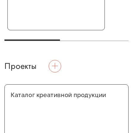
предпринимательства
Поддержка социальных
предпринимателей
Поддержка экспортеров
Финансовая поддержка
Проекты
Меры поддержки в условиях
внешнего санкционного
давления
Каталог креативной продукции
Центры поддержки
Центр информационно-
консультационного