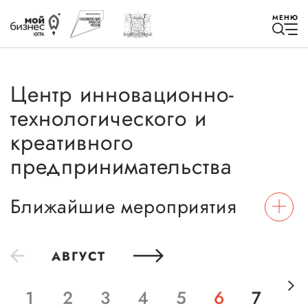
МЕНЮ
Центр инновационно-
технологического и
креативного
Избранное
предпринимательства
Быть в курсе
Ближайшие мероприятия
Истории успеха
Мероприятия
АВГУСТ
Новости
1
2
3
4
5
6
7
8