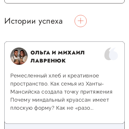
Сервисы для бизнеса
Истории успеха
О фонде
Общая информация
ОЛЬГА И МИХАИЛ
Органы управления и надзора
ЛАВРЕНЮК
Документы
Ремесленный хлеб и креативное
Контакты
пространство. Как семья из Ханты-
Вакансии
Мансийска создала точку притяжения
Почему миндальный круассан имеет
плоскую форму? Как не «разо...