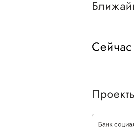
Ближай
Сейчас
О фонде
Общая информация
Проект
Органы управления и надзора
Документы
Контакты
Банк социа
Вакансии