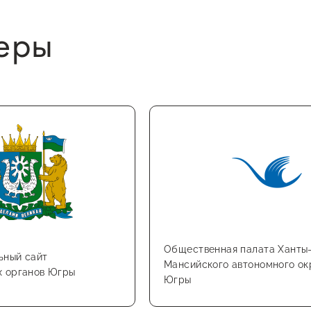
еры
Общественная палата Ханты
ьный сайт
Мансийского автономного ок
х органов Югры
Югры