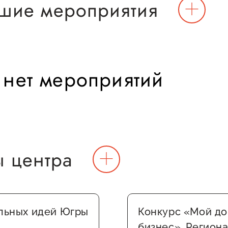
Проекты
шие мероприятия
Поддержка центра
Онлайн-витрина
Экскурсии на
производства
 нет мероприятий
Нормативные
документы
ы центра
льных идей Югры
Конкурс «Мой д
бизнес». Регион