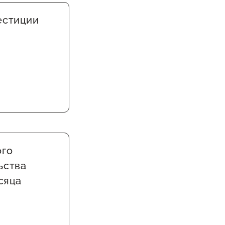
естиции
ого
ьства
сяца