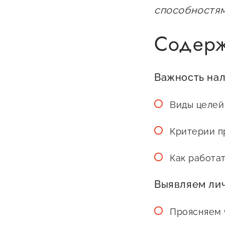
способностям
Содерж
Важность на
О фонде
Виды целей
Общая информация
Критерии п
Органы управления и надзора
Как работат
Документы
Выявляем лич
Контакты
Вакансии
Проясняем 