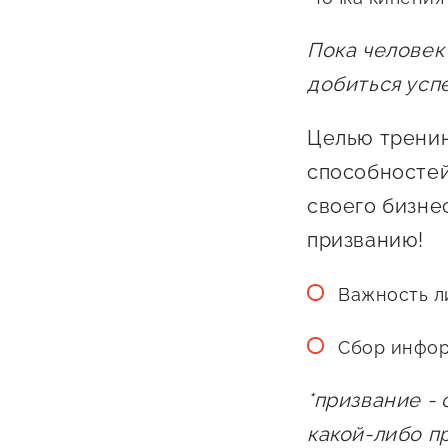
Бизнес Югра"
Поддержка
инноваци
Пока человек
технологи
добиться усп
предприн
Целью тренин
Поддержк
способностей
предприн
своего бизне
Поддержка
призванию!
Финансов
Важность ли
Меры подд
внешнего 
Сбор инфор
давления
*призвание -
какой-либо п