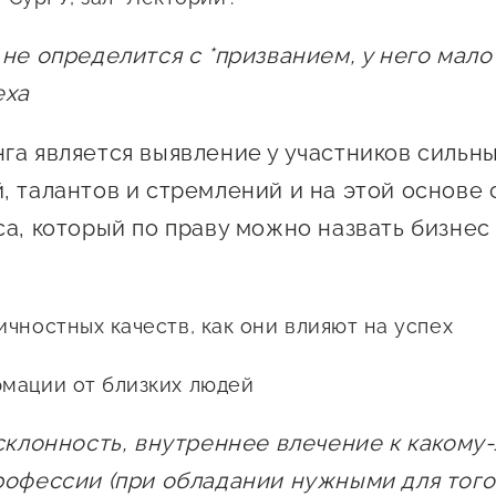
 креативного и
Истории успеха
О центре
онно-
 не определится с *призванием, у него мал
Центр инноваций
Календарь
ческого
социальной сферы
еха
мероприятий для
имательства
О центре
предпринимателе
га является выявление у участников сильн
Центр финансовой
а социальных
Поддержка центра
Проекты
поддержки
, талантов и стремлений и на этой основе
имателей
Календарь
Поддержка центра
са, который по праву можно назвать бизнес
 экспортеров
О центре
мероприятий для
Истории успеха
Центр инновационн
Проекты
предпринимателе
технологического и
ая поддержка
Поддержка центра
Истории успеха
креативного
чностных качеств, как они влияют на успех
ержки в условиях
Истории успеха
предпринимательст
Проекты
санкционного
Оказание услуг в
мации от близких людей
О центре
Центр поддержки экспор
социальной сфере
Обучающие
 cклонность, внутреннее влечение к какому-
мероприятия
рофессии (при обладании нужными для того