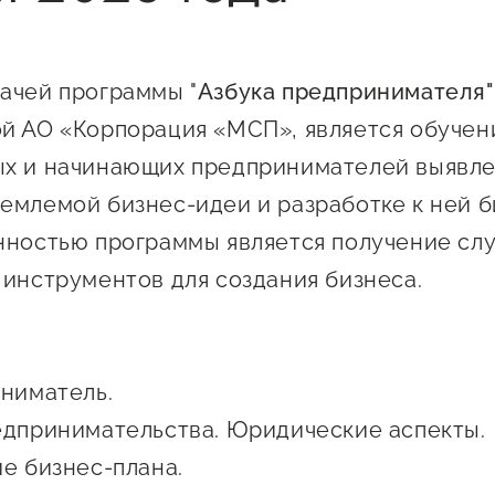
 креативного и
Истории успеха
О центре
онно-
Центр инноваций
Календарь
ческого
ачей программы "
Азбука предпринимателя"
социальной сферы
мероприятий для
имательства
й АО «Корпорация «МСП», является обучен
О центре
предпринимателе
Центр финансовой
а социальных
ых и начинающих предпринимателей выявл
Поддержка центра
Проекты
поддержки
имателей
емлемой бизнес-идеи и разработке к ней б
Календарь
Поддержка центра
 экспортеров
О центре
нностью программы является получение сл
мероприятий для
Истории успеха
Центр инновационн
Проекты
предпринимателе
 инструментов для создания бизнеса.
технологического и
ая поддержка
Поддержка центра
Истории успеха
креативного
ержки в условиях
Истории успеха
предпринимательст
Проекты
санкционного
Оказание услуг в
иниматель.
О центре
Центр поддержки экспор
социальной сфере
едпринимательства. Юридические аспекты.
Обучающие
мероприятия
ие бизнес-плана.