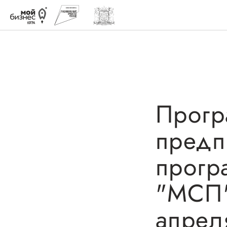
Прогр
Быть в курсе
Меры 
предп
Истории успеха
Навигатор
поддержк
прогр
Мероприятия
Имуществ
Новости
"МСП"
Консульта
Онлайн-витрина продукции
апрел
Образоват
Социальные сети "Мой