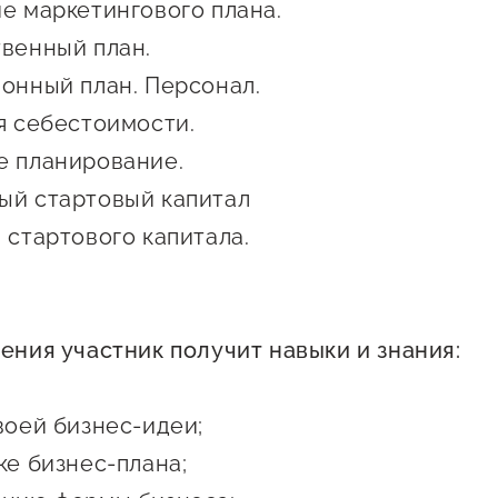
Проекты
ие маркетингового плана.
Поддержка центра
твенный план.
Онлайн-витрина
ионный план. Персонал.
Экскурсии на
ия себестоимости.
производства
е планирование.
Нормативные
ый стартовый капитал
документы
 стартового капитала.
чения участник получит навыки и знания:
воей бизнес-идеи;
ке бизнес-плана;