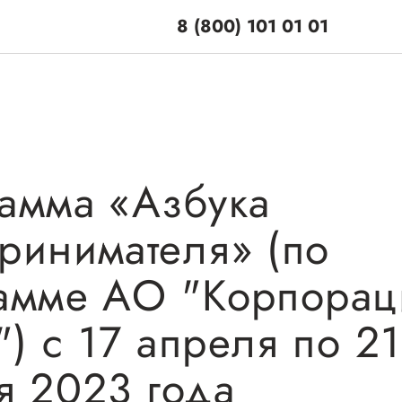
8 (800) 101 01 01
амма «Азбука
поддержки
Центры поддерж
ринимателя» (по
Центр информацион
 по мерам
консультационного
и
амме АО "Корпорац
сопровождения
енная поддержка
) с 17 апреля по 21
О центре
ционная поддержка
Центр образователь
Поддержка центра
я 2023 года
программ и молодеж
ельная поддержка
Онлайн-витрина
предпринимательст