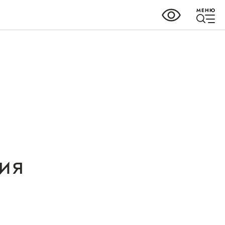
МЕНЮ
ки
Справочник
предпринимателя
но-
ия
Органы власти
Организации,
предоставляющие поддержку
ных
ного
Интерактивные сервисы
ва