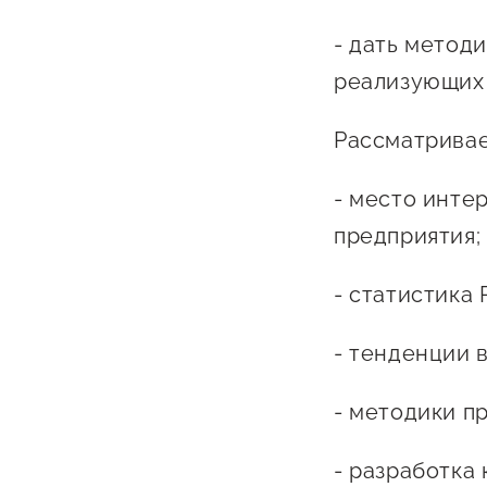
- дать метод
реализующих 
Рассматрива
- место инте
О фонде
предприятия;
Общая информация
- статистика
Органы управления и надзора
- тенденции в
Документы
- методики п
Контакты
Вакансии
- разработка