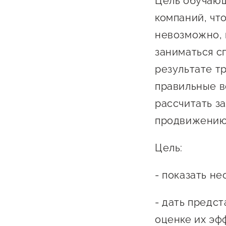
Цель обучающ
Бизнес Югра"
Поддержка
компаний, чт
инноваци
невозможно, 
технологи
заниматься с
предприн
результате т
Поддержк
правильные в
предприн
рассчитать з
Поддержка
продвижению 
Финансов
Цель:
Меры подд
внешнего 
- показать н
давления
- дать предс
оценке их эф