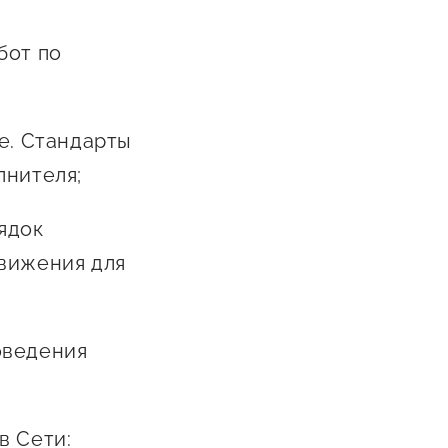
бот по
е. Стандарты
лнителя;
ядок
движения для
оведения
в Сети: