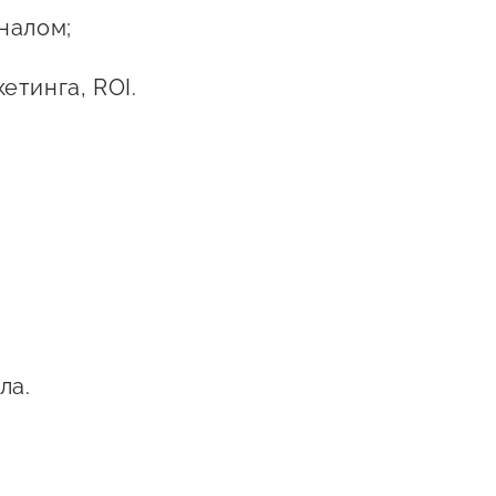
налом;
етинга, ROI.
ла.