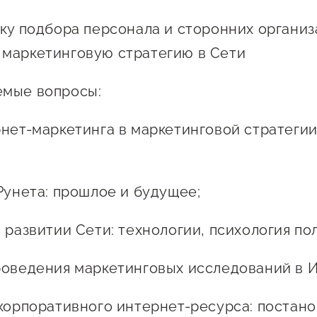
Проекты
Поддержка центра
ику подбора персонала и сторонних организ
Онлайн-витрина
маркетинговую стратегию в Сети
Экскурсии на
производства
емые вопросы:
Нормативные
документы
рнет-маркетинга в маркетинговой стратеги
 Рунета: прошлое и будущее;
 развитии Сети: технологии, психология по
роведения маркетинговых исследований в 
 корпоративного интернет-ресурса: постано