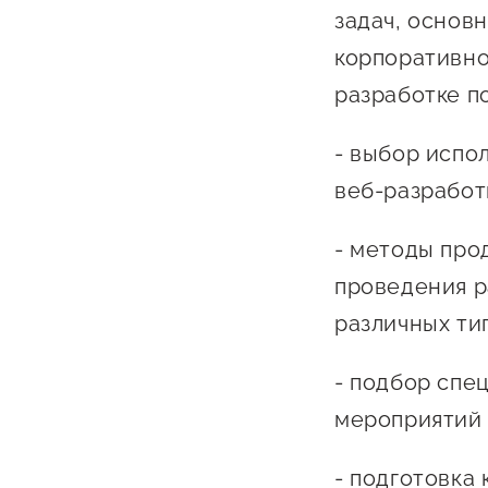
задач, основ
корпоративно
разработке п
- выбор испо
веб-разработ
- методы про
проведения р
различных ти
- подбор спе
мероприятий 
- подготовка