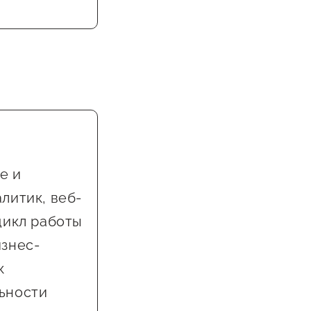
е и
литик, веб-
цикл работы
изнес-
к
ьности