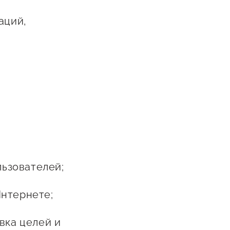
Сообщить о нарушении
аций,
АвтоУСН
Иностранным гражданам
Сервисы для бизнеса
и
льзователей;
Интернете;
вка целей и