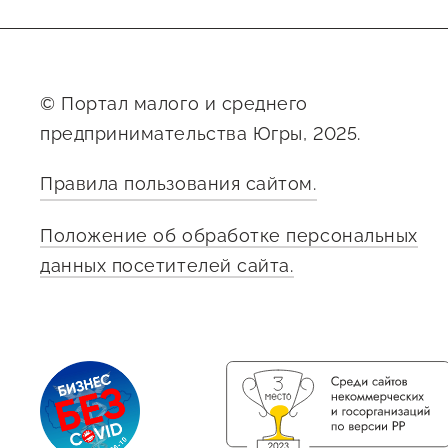
© Портал малого и среднего
предпринимательства Югры, 2025.
Правила пользования сайтом.
О фонде
Положение об обработке персональных
Общая информация
данных посетителей сайта.
Органы управления и надзора
Документы
Контакты
Вакансии