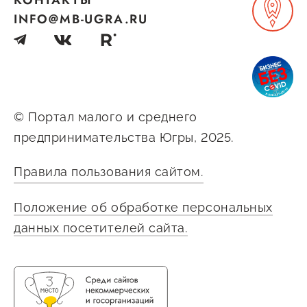
КОНТАКТЫ
предпринимательства
INFO@MB-UGRA.RU
Поддержка социальных
предпринимателей
Поддержка экспортеров
© Портал малого и среднего
Финансовая поддержка
предпринимательства Югры, 2025.
Меры поддержки в условиях
внешнего санкционного
Правила пользования сайтом.
давления
Положение об обработке персональных
данных посетителей сайта.
Центры поддержки
Центр информационно-
консультационного