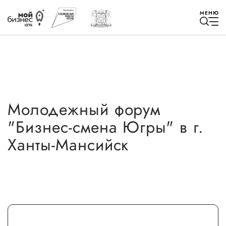
МЕНЮ
Молодежный форум
Избранное
"Бизнес-смена Югры" в г.
Быть в курсе
Ханты-Мансийск
Истории успеха
Мероприятия
Новости