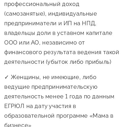
сопровождения
профессиональный доход
(самозанятые), индивидуальные
О центре
Центр образовательных
предприниматели и ИП на НПД,
Поддержка центра
программ и молодежного
Онлайн-витрина
владельцы доли в уставном капитале
предпринимательства
Истории успеха
ООО или АО, независимо от
О центре
Центр инноваций
финансового результата ведения такой
Календарь
социальной сферы
деятельности (убыток либо прибыль)
мероприятий для
О центре
предпринимателей
Центр финансовой
✓ Женщины, не имеющие, либо
Поддержка центра
Проекты
поддержки
ведущие предпринимательскую
Календарь
Поддержка центра
О центре
деятельность менее 1 года по данным
мероприятий для
Истории успеха
Центр инновационно-
Проекты
предпринимателей
ЕГРЮЛ на дату участия в
технологического и
Поддержка центра
Истории успеха
креативного
образовательной программе «Мама в
Истории успеха
предпринимательства
Проекты
бизнесе»