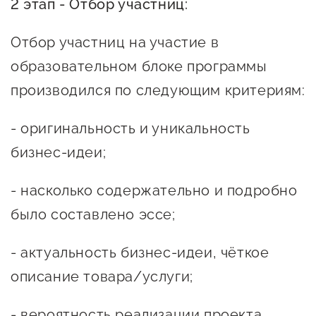
2 этап - Отбор участниц:
Сервисы для бизнеса
Отбор участниц на участие в
О фонде
образовательном блоке программы
производился по следующим критериям:
Общая информация
- оригинальность и уникальность
Органы управления и надзора
бизнес-идеи;
Документы
Контакты
- насколько содержательно и подробно
было составлено эссе;
Вакансии
- актуальность бизнес-идеи, чёткое
описание товара/услуги;
- вероятность реализации проекта.