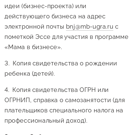
Госзакупки для малого
идеи (бизнес-проекта) или
бизнеса
действующего бизнеса на адрес
Каталог югорских франшиз
электронной почты
bnj@mb-ugra.ru
с
пометкой Эссе для участия в программе
Инвестору
«Мама в бизнесе».
Самозанятому
Новости УФНС
Копия свидетельства о рождении
ребенка (детей).
Каталог грантов
Конкурсы для
Копия свидетельства ОГРН или
предпринимателей
ОГРНИП, справка о самозанятости (для
Сообщить о нарушении
плательщиков специального налога на
АвтоУСН
профессиональный доход).
Иностранным гражданам