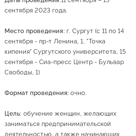
Даты проведения:
11 сентября – 15
Онлайн-витрина продукции
сентября 2023 года.
Социальные сети "Мой
Бизнес Югра"
Место проведения:
г. Сургут (с 11 по 14
Меры поддержки
сентября - пр-т Ленина, 1, "Точка
кипения" Сургутского университета, 15
Навигатор по мерам
сентября - Сиа-пресс Центр - Бульвар
поддержки
Свободы, 1)
Имущественная поддержка
Консультационная поддержка
Формат проведения:
очно.
Образовательная поддержка
Цель:
обучение женщин, желающих
Поддержка креативного и
заниматься предпринимательской
инновационно-
деятельностью, а также начинающих
технологического