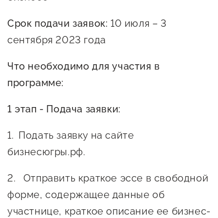
Оказание услуг в
О центре
Центр поддержки экспорта
социальной сфере
Срок подачи заявок:
10 июля – 3
Обучающие
сентября 2023 года
мероприятия
Справочник
Проекты
Что необходимо для участия в
предпринимателя
Поддержка центра
программе:
Онлайн-витрина
Органы власти
Экскурсии на
1 этап - Подача заявки:
Организации,
производства
предоставляющие поддержку
Нормативные
Подать заявку на сайте
документы
бизнесюгры.рф.
Интерактивные сервисы
Каталог маркетплейсов
Отправить краткое эссе в свободной
Каталог креативной
форме, содержащее данные об
продукции
участнице, краткое описание ее бизнес-