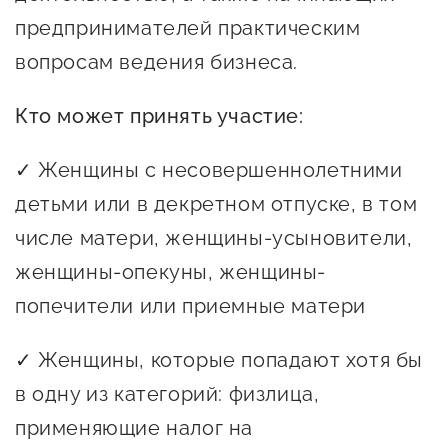
предпринимательства
предпринимателей практическим
вопросам ведения бизнеса.
Поддержка социальных
предпринимателей
Кто может принять участие:
Поддержка экспортеров
✓ Женщины с несовершеннолетними
Финансовая поддержка
детьми или в декретном отпуске, в том
Меры поддержки в условиях
числе матери, женщины-усыновители,
внешнего санкционного
женщины-опекуны, женщины-
давления
попечители или приемные матери
Центры поддержки
✓ Женщины, которые попадают хотя бы
в одну из категорий: физлица,
Центр информационно-
консультационного
применяющие налог на