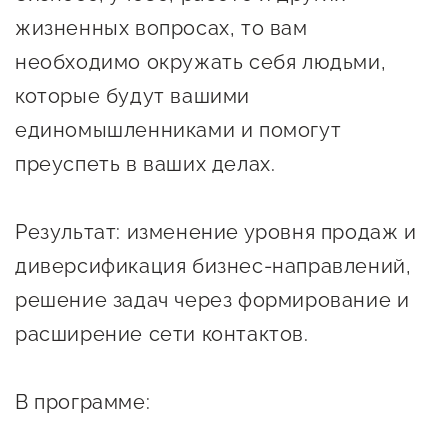
Онлайн-витрина продукции
жизненных вопросах, то вам
Социальные сети "Мой
необходимо окружать себя людьми,
Бизнес Югра"
которые будут вашими
единомышленниками и помогут
Меры поддержки
преуспеть в ваших делах.
Навигатор по мерам
поддержки
Результат: изменение уровня продаж и
Имущественная поддержка
диверсификация бизнес-направлений,
решение задач через формирование и
Консультационная поддержка
расширение сети контактов.
Образовательная поддержка
Поддержка креативного и
В программе:
инновационно-
технологического