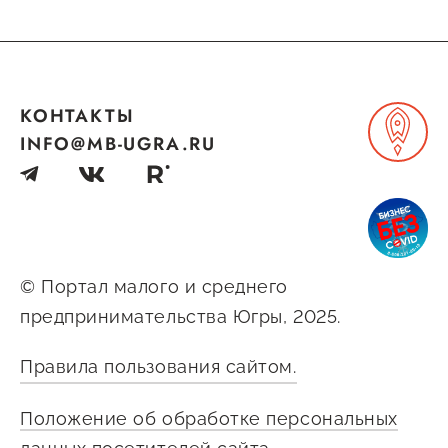
Госзакупки для малого
бизнеса
Каталог югорских франшиз
КОНТАКТЫ
Инвестору
INFO@MB-UGRA.RU
Самозанятому
Новости УФНС
Каталог грантов
Конкурсы для
© Портал малого и среднего
предпринимателей
предпринимательства Югры, 2025.
Сообщить о нарушении
Правила пользования сайтом.
АвтоУСН
Положение об обработке персональных
Иностранным гражданам