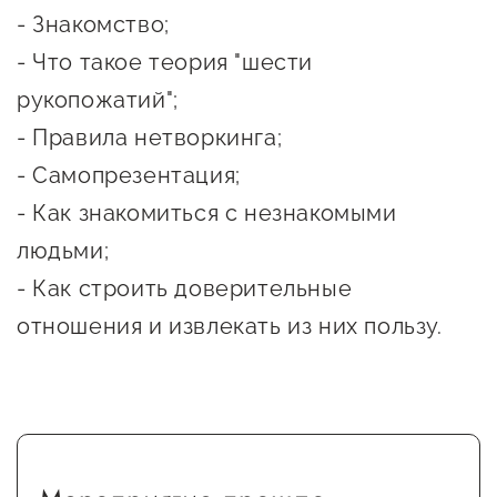
- Знакомство;
предпринимательства
- Что такое теория "шести
Поддержка социальных
рукопожатий";
предпринимателей
- Правила нетворкинга;
Поддержка экспортеров
- Самопрезентация;
Финансовая поддержка
- Как знакомиться с незнакомыми
Меры поддержки в условиях
людьми;
внешнего санкционного
- Как строить доверительные
давления
отношения и извлекать из них пользу.
Центры поддержки
Центр информационно-
консультационного