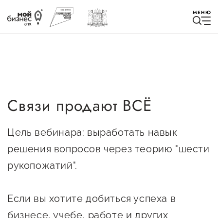
МЕНЮ
Связи продают ВСЁ
Избранное
Быть в курсе
Цель вебинара: выработать навык
решения вопросов через теорию "шести
Истории успеха
рукопожатий".
Мероприятия
Если вы хотите добиться успеха в
Новости
бизнесе, учебе, работе и других