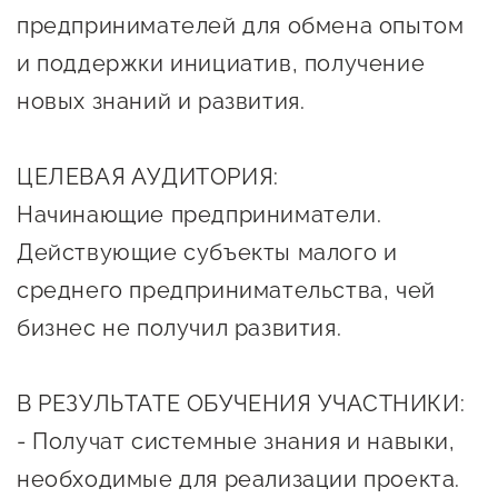
предпринимателей для обмена опытом
предпринимательства
и поддержки инициатив, получение
Поддержка социальных
новых знаний и развития.
предпринимателей
Поддержка экспортеров
ЦЕЛЕВАЯ АУДИТОРИЯ:
Финансовая поддержка
Начинающие предприниматели.
Меры поддержки в условиях
Действующие субъекты малого и
внешнего санкционного
среднего предпринимательства, чей
давления
бизнес не получил развития.
Центры поддержки
В РЕЗУЛЬТАТЕ ОБУЧЕНИЯ УЧАСТНИКИ:
Центр информационно-
- Получат системные знания и навыки,
консультационного
необходимые для реализации проекта.