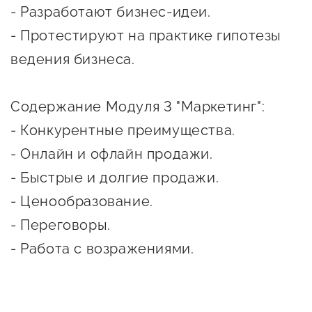
сопровождения
- Разработают бизнес-идеи.
- Протестируют на практике гипотезы
О центре
Центр образовательных
Поддержка центра
ведения бизнеса.
программ и молодежного
Онлайн-витрина
предпринимательства
Истории успеха
Содержание Модуля 3 "Маркетинг":
О центре
Центр инноваций
- Конкурентные преимущества.
Календарь
социальной сферы
- Онлайн и офлайн продажи.
мероприятий для
О центре
- Быстрые и долгие продажи.
предпринимателей
Центр финансовой
Поддержка центра
Проекты
- Ценообразование.
поддержки
Календарь
Поддержка центра
- Переговоры.
О центре
мероприятий для
Истории успеха
Центр инновационно-
- Работа с возражениями.
Проекты
предпринимателей
технологического и
Поддержка центра
Истории успеха
креативного
Истории успеха
предпринимательства
Проекты