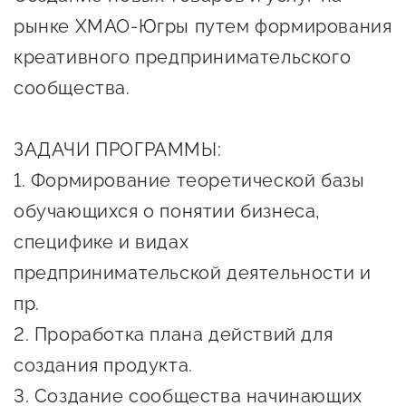
Онлайн-витрина продукции
рынке ХМАО-Югры путем формирования
Социальные сети "Мой
креативного предпринимательского
Бизнес Югра"
сообщества.
Меры поддержки
ЗАДАЧИ ПРОГРАММЫ:
Навигатор по мерам
1. Формирование теоретической базы
поддержки
обучающихся о понятии бизнеса,
Имущественная поддержка
специфике и видах
предпринимательской деятельности и
Консультационная поддержка
пр.
Образовательная поддержка
2. Проработка плана действий для
Поддержка креативного и
создания продукта.
инновационно-
3. Создание сообщества начинающих
технологического