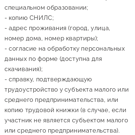
специальном образовании;
предпринимательства
- копию СНИЛС;
Поддержка социальных
- адрес проживания (город, улица,
предпринимателей
номер дома, номер квартиры);
Поддержка экспортеров
- согласие на обработку персональных
Финансовая поддержка
данных по форме (доступна для
Меры поддержки в условиях
скачивания);
внешнего санкционного
- справку, подтверждающую
давления
трудоустройство у субъекта малого или
среднего предпринимательства, или
Центры поддержки
копию трудовой книжки (в случае, если
Центр информационно-
участник не является субъектом малого
консультационного
или среднего предпринимательства).