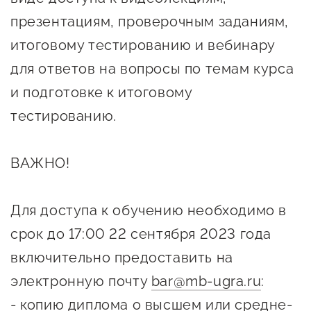
Онлайн-витрина продукции
презентациям, проверочным заданиям,
Социальные сети "Мой
итоговому тестированию и вебинару
Бизнес Югра"
для ответов на вопросы по темам курса
Меры поддержки
и подготовке к итоговому
тестированию.
Навигатор по мерам
поддержки
ВАЖНО!
Имущественная поддержка
Для доступа к обучению необходимо в
Консультационная поддержка
срок до 17:00 22 сентября 2023 года
Образовательная поддержка
включительно предоставить на
Поддержка креативного и
электронную почту
bar@mb-ugra.ru
:
инновационно-
- копию диплома о высшем или средне-
технологического