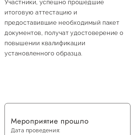
Участники, успешно прошедшие
Госзакупки для малого
итоговую аттестацию и
бизнеса
предоставившие необходимый пакет
Каталог югорских франшиз
документов, получат удостоверение о
Инвестору
повышении квалификации
Самозанятому
установленного образца.
Новости УФНС
Каталог грантов
Конкурсы для
предпринимателей
Сообщить о нарушении
АвтоУСН
Мероприятие прошло
Дата проведения:
Иностранным гражданам