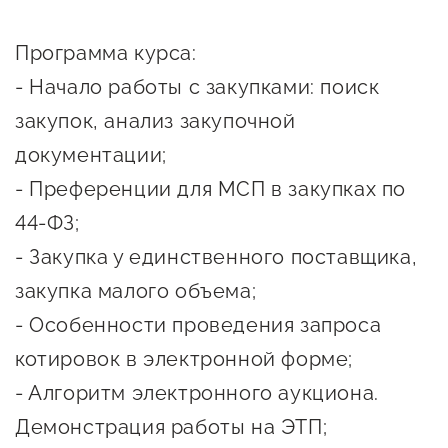
сопровождения
О центре
Программа курса:
Центр образовательных
Поддержка центра
- Начало работы с закупками: поиск
программ и молодежного
Онлайн-витрина
предпринимательства
закупок, анализ закупочной
Истории успеха
документации;
О центре
Центр инноваций
- Преференции для МСП в закупках по
Календарь
социальной сферы
44-ФЗ;
мероприятий для
О центре
предпринимателей
- Закупка у единственного поставщика,
Центр финансовой
Поддержка центра
Проекты
поддержки
закупка малого объема;
Календарь
Поддержка центра
- Особенности проведения запроса
О центре
мероприятий для
Истории успеха
Центр инновационно-
котировок в электронной форме;
Проекты
предпринимателей
технологического и
- Алгоритм электронного аукциона.
Поддержка центра
Истории успеха
креативного
Демонстрация работы на ЭТП;
Истории успеха
предпринимательства
Проекты