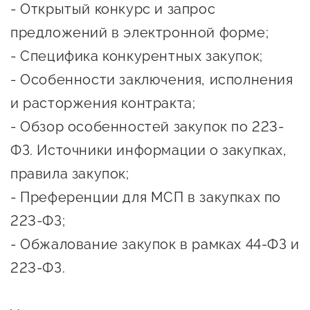
- Открытый конкурс и запрос
Оказание услуг в
О центре
Центр поддержки экспорта
социальной сфере
предложений в электронной форме;
Обучающие
- Специфика конкурентных закупок;
мероприятия
Справочник
- Особенности заключения, исполнения
Проекты
предпринимателя
и расторжения контракта;
Поддержка центра
Онлайн-витрина
- Обзор особенностей закупок по 223-
Органы власти
Экскурсии на
ФЗ. Источники информации о закупках,
Организации,
производства
правила закупок;
предоставляющие поддержку
Нормативные
- Преференции для МСП в закупках по
документы
Интерактивные сервисы
223-ФЗ;
Каталог маркетплейсов
- Обжалование закупок в рамках 44-ФЗ и
223-ФЗ.
Каталог креативной
продукции