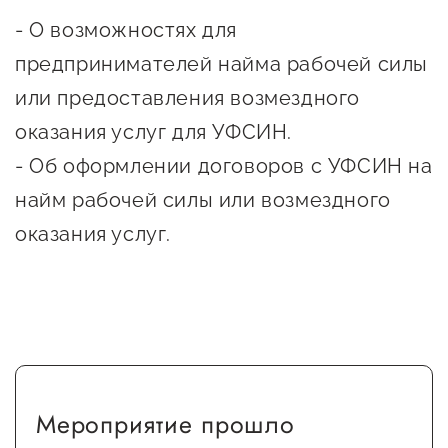
Онлайн-витрина продукции
- О возможностях для
Социальные сети "Мой
предпринимателей найма рабочей силы
Бизнес Югра"
или предоставления возмездного
оказания услуг для УФСИН.
Меры поддержки
- Об оформлении договоров с УФСИН на
Навигатор по мерам
найм рабочей силы или возмездного
поддержки
оказания услуг.
Имущественная поддержка
Консультационная поддержка
Образовательная поддержка
Поддержка креативного и
инновационно-
Мероприятие прошло
технологического