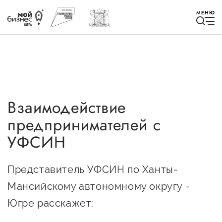
МЕНЮ
Взаимодействие
Избранное
предпринимателей с
Быть в курсе
УФСИН
Истории успеха
Представитель УФСИН по Ханты-
Мероприятия
Мансийскому автономному округу -
Югре расскажет:
Новости