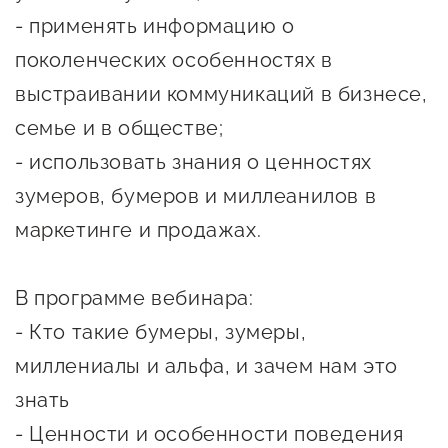
- применять информацию о
предпринимательства
поколенческих особенностях в
Поддержка социальных
выстраивании коммуникаций в бизнесе,
предпринимателей
семье и в обществе;
Поддержка экспортеров
- использовать знания о ценностях
Финансовая поддержка
зумеров, бумеров и миллеанилов в
Меры поддержки в условиях
маркетинге и продажах.
внешнего санкционного
давления
В программе вебинара:
- Кто такие бумеры, зумеры,
Центры поддержки
миллениалы и альфа, и зачем нам это
Центр информационно-
знать
консультационного
- Ценности и особенности поведения