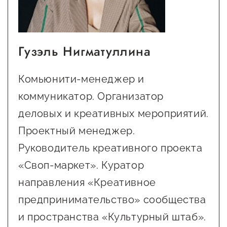
Госзакупки для малого
бизнеса
Каталог югорских франшиз
Гузэль Нигматуллина
Инвестору
Комьюнити-менеджер и
Самозанятому
коммуникатор. Организатор
Новости УФНС
деловых и креативных мероприятий.
Каталог грантов
Проектный менеджер.
Конкурсы для
Руководитель креативного проекта
предпринимателей
«Своп-маркет». Куратор
Сообщить о нарушении
направления «Креативное
АвтоУСН
предпринимательство» сообщества
и пространства «Культурный штаб».
Иностранным гражданам