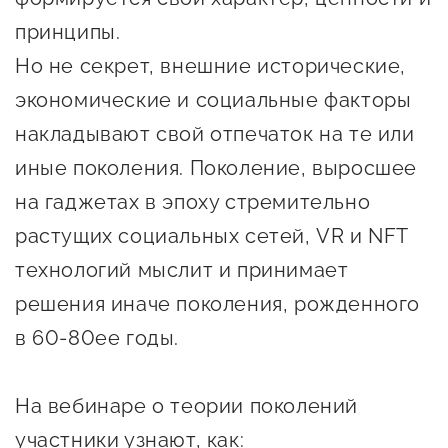
Онлайн-витрина продукции
принципы.
Социальные сети "Мой
Но не секрет, внешние исторические,
Бизнес Югра"
экономические и социальные факторы
Меры поддержки
накладывают свой отпечаток на те или
иные поколения. Поколение, выросшее
Навигатор по мерам
на гаджетах в эпоху стремительно
поддержки
растущих социальных сетей, VR и NFT
Имущественная поддержка
технологий мыслит и принимает
решения иначе поколения, рожденного
Консультационная поддержка
в 60-80ее годы.
Образовательная поддержка
Поддержка креативного и
На вебинаре о теории поколений
инновационно-
участники узнают, как:
технологического