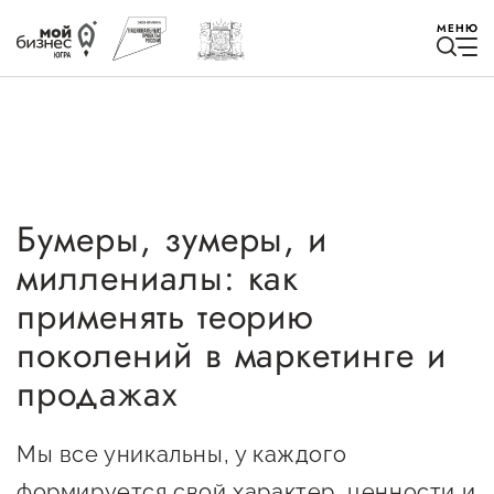
МЕНЮ
Бумеры, зумеры, и
Избранное
миллениалы: как
Быть в курсе
применять теорию
поколений в маркетинге и
Истории успеха
продажах
Мероприятия
Мы все уникальны, у каждого
Новости
формируется свой характер, ценности и