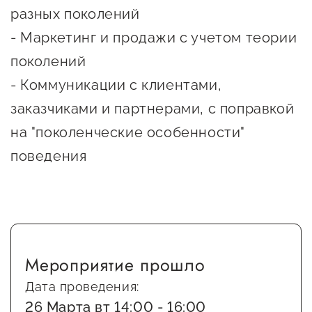
сопровождения
разных поколений
О центре
- Маркетинг и продажи с учетом теории
Центр образовательных
Поддержка центра
поколений
программ и молодежного
Онлайн-витрина
предпринимательства
- Коммуникации с клиентами,
Истории успеха
заказчиками и партнерами, с поправкой
О центре
Центр инноваций
на "поколенческие особенности"
Календарь
социальной сферы
поведения
мероприятий для
О центре
предпринимателей
Центр финансовой
Поддержка центра
Проекты
поддержки
Календарь
Поддержка центра
О центре
мероприятий для
Истории успеха
Центр инновационно-
Проекты
предпринимателей
Мероприятие прошло
технологического и
Поддержка центра
Истории успеха
креативного
Дата проведения:
Истории успеха
предпринимательства
Проекты
26 Марта вт 14:00 - 16:00