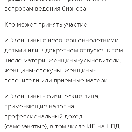
предпринимательства
вопросам ведения бизнеса.
Поддержка социальных
Кто может принять участие:
предпринимателей
Поддержка экспортеров
✓ Женщины с несовершеннолетними
детьми или в декретном отпуске, в том
Финансовая поддержка
числе матери, женщины-усыновители,
Меры поддержки в условиях
женщины-опекуны, женщины-
внешнего санкционного
попечители или приемные матери
давления
✓ Женщины - физические лица,
Центры поддержки
применяющие налог на
профессиональный доход
Центр информационно-
консультационного
(самозанятые), в том числе ИП на НПД