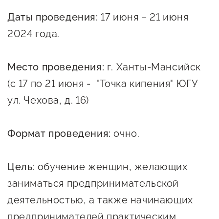
Онлайн-витрина продукции
Даты проведения:
17 июня – 21 июня
Социальные сети "Мой
2024 года.
Бизнес Югра"
Меры поддержки
Место проведения:
г. Ханты-Мансийск
(с 17 по 21 июня - "Точка кипения" ЮГУ
Навигатор по мерам
ул. Чехова, д. 16)
поддержки
Имущественная поддержка
Формат проведения:
очно.
Консультационная поддержка
Цель:
обучение женщин, желающих
Образовательная поддержка
заниматься предпринимательской
Поддержка креативного и
деятельностью, а также начинающих
инновационно-
предпринимателей практическим
технологического