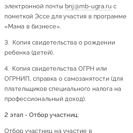
Госзакупки для малого
электронной почты
bnj@mb-ugra.ru
с
бизнеса
пометкой Эссе для участия в программе
Каталог югорских франшиз
«Мама в бизнесе».
Инвестору
Копия свидетельства о рождении
Самозанятому
ребенка (детей).
Новости УФНС
Копия свидетельства ОГРН или
Каталог грантов
ОГРНИП, справка о самозанятости (для
Конкурсы для
плательщиков специального налога на
предпринимателей
профессиональный доход).
Сообщить о нарушении
2 этап - Отбор участниц:
АвтоУСН
Иностранным гражданам
Отбор участниц на участие в