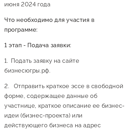
Оказание услуг в
июня 2024 года
О центре
Центр поддержки экспорта
социальной сфере
Обучающие
Что необходимо для участия в
мероприятия
Справочник
программе:
Проекты
предпринимателя
Поддержка центра
1 этап - Подача заявки:
Онлайн-витрина
Органы власти
Подать заявку на сайте
Экскурсии на
Организации,
производства
бизнесюгры.рф.
предоставляющие поддержку
Нормативные
Отправить краткое эссе в свободной
документы
Интерактивные сервисы
форме, содержащее данные об
Каталог маркетплейсов
участнице, краткое описание ее бизнес-
Каталог креативной
идеи (бизнес-проекта) или
продукции
действующего бизнеса на адрес