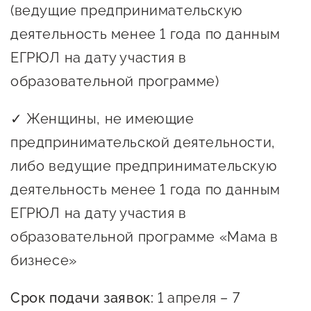
сопровождения
(ведущие предпринимательскую
деятельность менее 1 года по данным
О центре
Центр образовательных
Поддержка центра
ЕГРЮЛ на дату участия в
программ и молодежного
Онлайн-витрина
образовательной программе)
предпринимательства
Истории успеха
О центре
✓ Женщины, не имеющие
Центр инноваций
Календарь
социальной сферы
предпринимательской деятельности,
мероприятий для
либо ведущие предпринимательскую
О центре
предпринимателей
Центр финансовой
деятельность менее 1 года по данным
Поддержка центра
Проекты
поддержки
ЕГРЮЛ на дату участия в
Календарь
Поддержка центра
О центре
образовательной программе «Мама в
мероприятий для
Истории успеха
Центр инновационно-
Проекты
предпринимателей
бизнесе»
технологического и
Поддержка центра
Истории успеха
креативного
Истории успеха
Срок подачи заявок:
1 апреля – 7
предпринимательства
Проекты