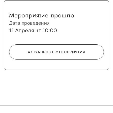
Госзакупки для малого
бизнеса
Мероприятие прошло
Каталог югорских франшиз
Дата проведения:
11 Апреля чт 10:00
Инвестору
Самозанятому
Новости УФНС
АКТУАЛЬНЫЕ МЕРОПРИЯТИЯ
Каталог грантов
Конкурсы для
предпринимателей
Сообщить о нарушении
АвтоУСН
Иностранным гражданам