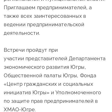
Онлайн-витрина продукции
Приглашаем предпринимателей, а
Социальные сети "Мой
также всех заинтересованных в
Бизнес Югра"
ведении предпринимательской
деятельности.
Меры поддержки
Навигатор по мерам
Встречи пройдут при
поддержки
участии представителей Департамента
Имущественная поддержка
экономического развития Югры,
Общественной палаты Югры, Фонда
Консультационная поддержка
«Центр гражданских и социальных
Образовательная поддержка
инициатив Югры» и Уполномоченного
Поддержка креативного и
по защите прав предпринимателей в
инновационно-
ХМАО-Югре.
технологического