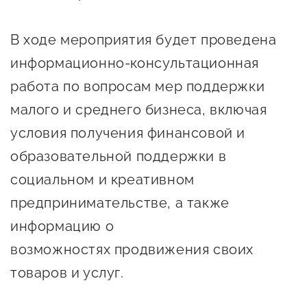
предпринимательства
В ходе мероприятия будет проведена
Поддержка социальных
информационно-консультационная
предпринимателей
работа по вопросам мер поддержки
Поддержка экспортеров
малого и среднего бизнеса, включая
Финансовая поддержка
условия получения финансовой и
Меры поддержки в условиях
образовательной поддержки в
внешнего санкционного
социальном и креативном
давления
предпринимательстве, а также
информацию о
Центры поддержки
возможностях продвижения своих
Центр информационно-
товаров и услуг.
консультационного