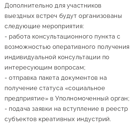
сопровождения
Дополнительно для участников
выездных встреч будут организованы
О центре
Центр образовательных
Поддержка центра
следующие мероприятия:
программ и молодежного
Онлайн-витрина
предпринимательства
- работа консультационного пункта с
Истории успеха
возможностью оперативного получения
О центре
Центр инноваций
индивидуальной консультации по
Календарь
социальной сферы
интересующим вопросам;
мероприятий для
О центре
- отправка пакета документов на
предпринимателей
Центр финансовой
Поддержка центра
Проекты
поддержки
получение статуса «социальное
Календарь
Поддержка центра
предприятие» в Уполномоченный орган;
О центре
мероприятий для
Истории успеха
Центр инновационно-
- подача заявки на вступление в реестр
Проекты
предпринимателей
технологического и
субъектов креативных индустрий.
Поддержка центра
Истории успеха
креативного
Истории успеха
предпринимательства
Проекты