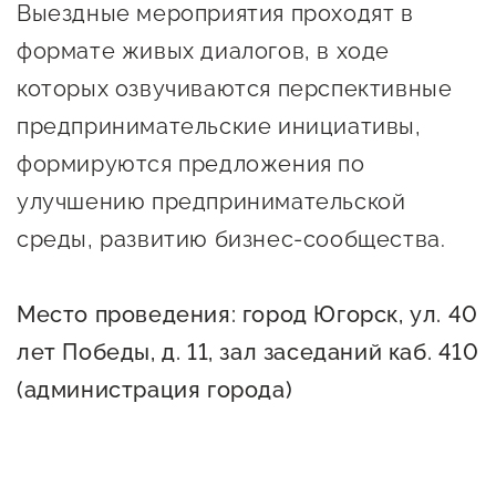
Выездные мероприятия проходят в
Оказание услуг в
О центре
Центр поддержки экспорта
социальной сфере
формате живых диалогов, в ходе
Обучающие
которых озвучиваются перспективные
мероприятия
Справочник
предпринимательские инициативы,
Проекты
предпринимателя
формируются предложения по
Поддержка центра
улучшению предпринимательской
Онлайн-витрина
Органы власти
Экскурсии на
среды, развитию бизнес-сообщества.
Организации,
производства
предоставляющие поддержку
Нормативные
Место проведения: город Югорск,
ул. 40
документы
Интерактивные сервисы
лет Победы, д. 11, зал заседаний каб. 410
(администрация города
Каталог маркетплейсов
)
Каталог креативной
продукции