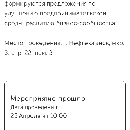
формируются предложения по
Оказание услуг в
О центре
Центр поддержки экспорта
социальной сфере
улучшению предпринимательской
Обучающие
среды, развитию бизнес-сообщества.
мероприятия
Справочник
Проекты
предпринимателя
Место проведения: г. Нефтеюганск, мкр.
Поддержка центра
3, стр. 22, пом. 3
Онлайн-витрина
Органы власти
Экскурсии на
Организации,
производства
предоставляющие поддержку
Нормативные
документы
Интерактивные сервисы
Мероприятие прошло
Каталог маркетплейсов
Дата проведения:
Каталог креативной
25 Апреля чт 10:00
продукции