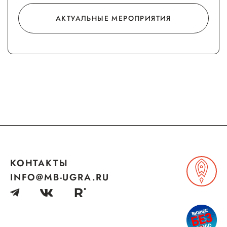
Госзакупки для малого
АКТУАЛЬНЫЕ МЕРОПРИЯТИЯ
бизнеса
Каталог югорских франшиз
Инвестору
Самозанятому
Новости УФНС
Каталог грантов
Конкурсы для
предпринимателей
КОНТАКТЫ
INFO@MB-UGRA.RU
Сообщить о нарушении
АвтоУСН
Иностранным гражданам