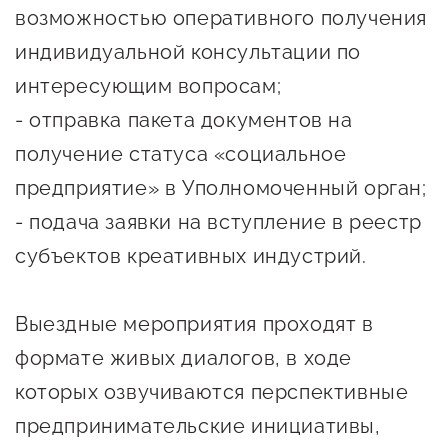
сопровождения
возможностью оперативного получения
индивидуальной консультации по
О центре
Центр образовательных
Поддержка центра
интересующим вопросам;
программ и молодежного
Онлайн-витрина
предпринимательства
- отправка пакета документов на
Истории успеха
получение статуса «социальное
О центре
Центр инноваций
предприятие» в Уполномоченный орган;
Календарь
социальной сферы
- подача заявки на вступление в реестр
мероприятий для
О центре
субъектов креативных индустрий.
предпринимателей
Центр финансовой
Поддержка центра
Проекты
поддержки
Календарь
Поддержка центра
Выездные мероприятия проходят в
О центре
мероприятий для
Истории успеха
Центр инновационно-
формате живых диалогов, в ходе
Проекты
предпринимателей
технологического и
которых озвучиваются перспективные
Поддержка центра
Истории успеха
креативного
предпринимательские инициативы,
Истории успеха
предпринимательства
Проекты