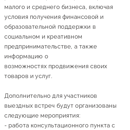
малого и среднего бизнеса, включая
предпринимательства
условия получения финансовой и
Поддержка социальных
образовательной поддержки в
предпринимателей
социальном и креативном
Поддержка экспортеров
предпринимательстве, а также
Финансовая поддержка
информацию о
Меры поддержки в условиях
возможностях продвижения своих
внешнего санкционного
товаров и услуг.
давления
Дополнительно для участников
Центры поддержки
выездных встреч будут организованы
Центр информационно-
следующие мероприятия:
консультационного
- работа консультационного пункта с