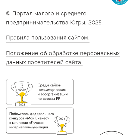
Сервисы для бизнеса
© Портал малого и среднего
предпринимательства Югры, 2025.
О фонде
Правила пользования сайтом.
Общая информация
Положение об обработке персональных
Органы управления и надзора
данных посетителей сайта.
Документы
Контакты
Вакансии