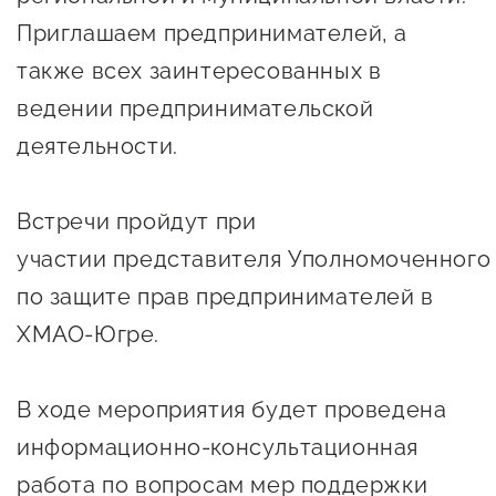
Онлайн-витрина продукции
Приглашаем предпринимателей, а
Социальные сети "Мой
также всех заинтересованных в
Бизнес Югра"
ведении предпринимательской
деятельности.
Меры поддержки
Навигатор по мерам
Встречи пройдут при
поддержки
участии представителя Уполномоченного
Имущественная поддержка
по защите прав предпринимателей в
ХМАО-Югре.
Консультационная поддержка
Образовательная поддержка
В ходе мероприятия будет проведена
Поддержка креативного и
информационно-консультационная
инновационно-
работа по вопросам мер поддержки
технологического