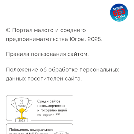
предпринимательства
Поддержка социальных
предпринимателей
© Портал малого и среднего
предпринимательства Югры, 2025.
Поддержка экспортеров
Финансовая поддержка
Правила пользования сайтом.
Меры поддержки в условиях
Положение об обработке персональных
внешнего санкционного
данных посетителей сайта.
давления
Центры поддержки
Центр информационно-
консультационного