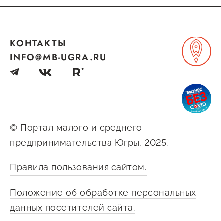
Оказание услуг в
О центре
Центр поддержки экспорта
социальной сфере
Обучающие
КОНТАКТЫ
мероприятия
Справочник
INFO@MB-UGRA.RU
Проекты
предпринимателя
Поддержка центра
Онлайн-витрина
Органы власти
Экскурсии на
Организации,
производства
© Портал малого и среднего
предоставляющие поддержку
Нормативные
предпринимательства Югры, 2025.
документы
Интерактивные сервисы
Правила пользования сайтом.
Каталог маркетплейсов
Положение об обработке персональных
Каталог креативной
данных посетителей сайта.
продукции