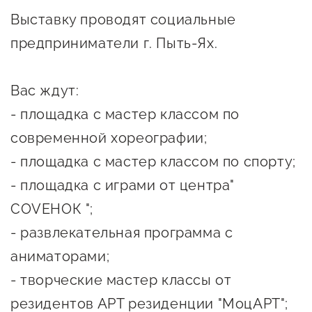
Онлайн-витрина продукции
Выставку проводят социальные
Социальные сети "Мой
предприниматели г. Пыть-Ях.
Бизнес Югра"
Вас ждут:
Меры поддержки
- площадка с мастер классом по
Навигатор по мерам
современной хореографии;
поддержки
- площадка с мастер классом по спорту;
Имущественная поддержка
- площадка с играми от центра"
СОVЕНОК ";
Консультационная поддержка
- развлекательная программа с
Образовательная поддержка
аниматорами;
Поддержка креативного и
- творческие мастер классы от
инновационно-
резидентов АРТ резиденции "МоцАРТ";
технологического