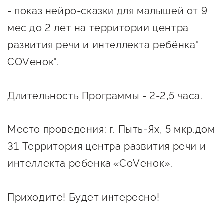
- показ нейро-сказки для малышей от 9
предпринимательства
мес до 2 лет на территории центра
Поддержка социальных
развития речи и интеллекта ребёнка"
предпринимателей
СОVенок".
Поддержка экспортеров
Финансовая поддержка
Длительность Программы - 2-2,5 часа.
Меры поддержки в условиях
внешнего санкционного
Место проведения: г. Пыть-Ях, 5 мкр.дом
давления
31. Территория центра развития речи и
интеллекта ребенка «СоVенок».
Центры поддержки
Центр информационно-
Приходите! Будет интересно!
консультационного