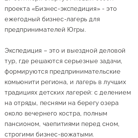
Онлайн-витрина продукции
проекта «Бизнес-экспедиция» - это
Социальные сети "Мой
ежегодный бизнес-лагерь для
Бизнес Югра"
предпринимателей Югры.
Меры поддержки
Экспедиция – это и выездной деловой
Навигатор по мерам
тур, где решаются серьезные задачи,
поддержки
формируются предпринимательские
Имущественная поддержка
комьюнити региона, и лагерь в лучших
традициях детских лагерей: с делением
Консультационная поддержка
на отряды, песнями на берегу озера
Образовательная поддержка
около вечернего костра, полным
Поддержка креативного и
пансионом, чаепитиями перед сном,
инновационно-
строгими бизнес-вожатыми.
технологического