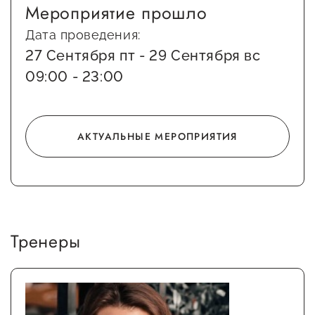
Мероприятие прошло
Сервисы для бизнеса
Дата проведения:
27 Сентября пт - 29 Сентября вс
О фонде
09:00 - 23:00
Общая информация
Органы управления и надзора
АКТУАЛЬНЫЕ МЕРОПРИЯТИЯ
Документы
Контакты
Вакансии
Тренеры