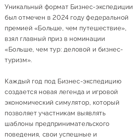
Уникальный формат Бизнес-экспедиции
предпринимательства
был отмечен в 2024 году федеральной
Поддержка социальных
премией «Больше, чем путешествие»,
предпринимателей
взял главный приз в номинации
Поддержка экспортеров
«Больше, чем тур: деловой и бизнес-
Финансовая поддержка
туризм».
Меры поддержки в условиях
внешнего санкционного
Каждый год под Бизнес-экспедицию
давления
создается новая легенда и игровой
экономический симулятор, который
Центры поддержки
позволяет участникам выявлять
Центр информационно-
шаблоны предпринимательского
консультационного
поведения, свои успешные и