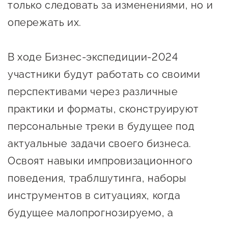
только следовать за изменениями, но и
Оказание услуг в
О центре
Центр поддержки экспорта
опережать их.
социальной сфере
Обучающие
мероприятия
Справочник
В ходе Бизнес-экспедиции-2024
Проекты
предпринимателя
участники будут работать со своими
Поддержка центра
перспективами через различные
Онлайн-витрина
Органы власти
Экскурсии на
практики и форматы, сконструируют
Организации,
производства
персональные треки в будущее под
предоставляющие поддержку
Нормативные
актуальные задачи своего бизнеса.
документы
Интерактивные сервисы
Освоят навыки импровизационного
поведения, траблшутинга, наборы
Каталог маркетплейсов
инструментов в ситуациях, когда
Каталог креативной
будущее малопрогнозируемо, а
продукции