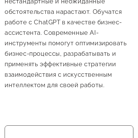
нестандартные и неожиданные
Госзакупки для малого
обстоятельства нарастают. Обучатся
бизнеса
работе с ChatGPT в качестве бизнес-
Каталог югорских франшиз
ассистента. Современные AI-
Инвестору
инструменты помогут оптимизировать
Самозанятому
бизнес-процессы, разрабатывать и
Новости УФНС
применять эффективные стратегии
взаимодействия с искусственным
Каталог грантов
интеллектом для своей работы.
Конкурсы для
предпринимателей
Сообщить о нарушении
АвтоУСН
Иностранным гражданам