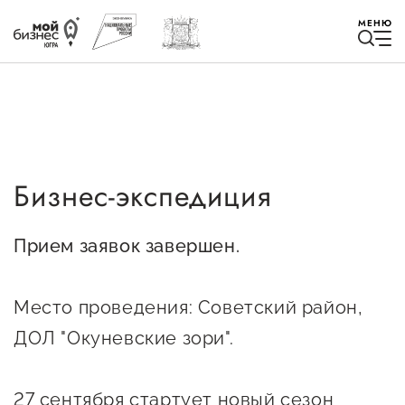
МЕНЮ
Бизнес-экспедиция
Избранное
Быть в курсе
Прием заявок завершен.
Истории успеха
Место проведения: Советский район,
Мероприятия
ДОЛ "Окуневские зори".
Новости
27 сентября стартует новый сезон