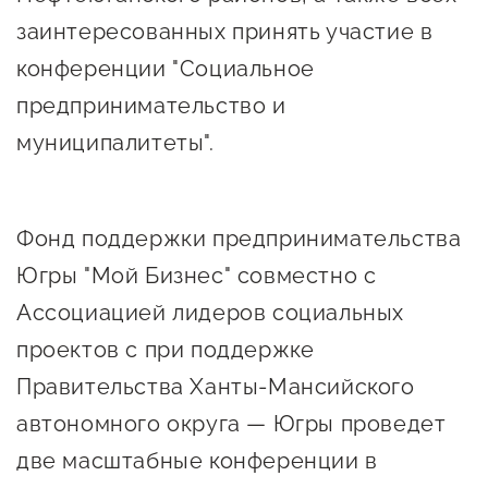
Онлайн-витрина продукции
заинтересованных принять участие в
Социальные сети "Мой
конференции "Социальное
Бизнес Югра"
предпринимательство и
муниципалитеты".
Меры поддержки
Навигатор по мерам
Фонд поддержки предпринимательства
поддержки
Югры "Мой Бизнес" совместно с
Имущественная поддержка
Ассоциацией лидеров социальных
Консультационная поддержка
проектов с при поддержке
Образовательная поддержка
Правительства Ханты-Мансийского
Поддержка креативного и
автономного округа — Югры проведет
инновационно-
две масштабные конференции в
технологического