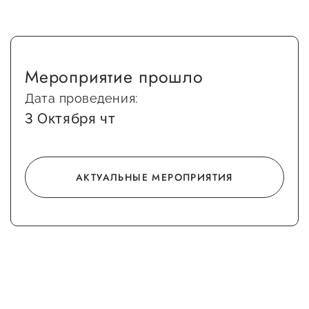
Сервисы для бизнеса
О фонде
Мероприятие прошло
Дата проведения:
Общая информация
3 Октября чт
Органы управления и надзора
Документы
АКТУАЛЬНЫЕ МЕРОПРИЯТИЯ
Контакты
Вакансии