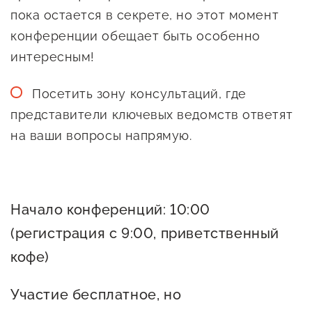
Оказание услуг в
пока остается в секрете, но этот момент
О центре
Центр поддержки экспорта
социальной сфере
конференции обещает быть особенно
Обучающие
интересным!
мероприятия
Справочник
Проекты
Посетить зону консультаций, где
предпринимателя
Поддержка центра
представители ключевых ведомств ответят
Онлайн-витрина
на ваши вопросы напрямую.
Органы власти
Экскурсии на
Организации,
производства
предоставляющие поддержку
Нормативные
Начало конференций: 10:00
документы
Интерактивные сервисы
(регистрация с 9:00, приветственный
Каталог маркетплейсов
кофе)
Каталог креативной
продукции
Участие бесплатное, но