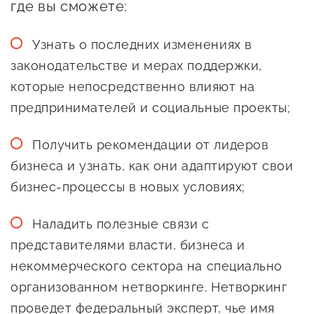
сопровождения
где вы сможете:
О центре
Центр образовательных
Узнать о последних изменениях в
Поддержка центра
программ и молодежного
законодательстве и мерах поддержки,
Онлайн-витрина
предпринимательства
которые непосредственно влияют на
Истории успеха
предпринимателей и социальные проекты;
О центре
Центр инноваций
Календарь
социальной сферы
Получить рекомендации от лидеров
мероприятий для
бизнеса и узнать, как они адаптируют свои
О центре
предпринимателей
Центр финансовой
бизнес-процессы в новых условиях;
Поддержка центра
Проекты
поддержки
Календарь
Поддержка центра
Наладить полезные связи с
О центре
мероприятий для
Истории успеха
Центр инновационно-
представителями власти, бизнеса и
Проекты
предпринимателей
технологического и
некоммерческого сектора на специально
Поддержка центра
Истории успеха
креативного
организованном нетворкинге. Нетворкинг
Истории успеха
предпринимательства
Проекты
проведет федеральный эксперт, чье имя