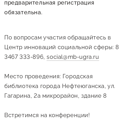
предварительная регистрация
Госзакупки для малого
обязательна.
бизнеса
Каталог югорских франшиз
Инвестору
По вопросам участия обращайтесь в
Самозанятому
Центр инноваций социальной сферы: 8
3467 333-896,
social@mb-ugra.ru
Новости УФНС
Каталог грантов
Место проведения: Городская
Конкурсы для
библиотека города Нефтеюганска, ул.
предпринимателей
Гагарина, 2а микрорайон, здание 8
Сообщить о нарушении
АвтоУСН
Встретимся на конференции!
Иностранным гражданам