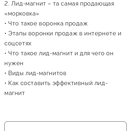
2. Лид-магнит – та самая продающая
Оказание услуг в
О центре
Центр поддержки экспорта
социальной сфере
«морковка»
Обучающие
• Что такое воронка продаж
мероприятия
Справочник
• Этапы воронки продаж в интернете и
Проекты
предпринимателя
соцсетях
Поддержка центра
• Что такое лид-магнит и для чего он
Онлайн-витрина
Органы власти
Экскурсии на
нужен
Организации,
производства
• Виды лид-магнитов
предоставляющие поддержку
Нормативные
• Как составить эффективный лид-
документы
Интерактивные сервисы
магнит
Каталог маркетплейсов
Каталог креативной
продукции