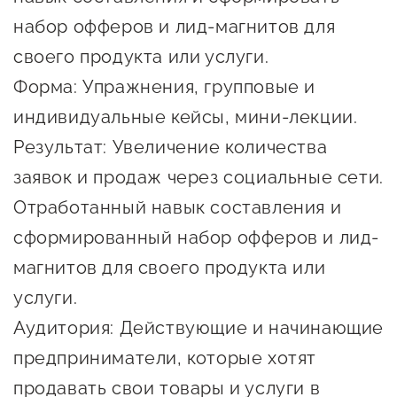
Онлайн-витрина продукции
набор офферов и лид-магнитов для
Социальные сети "Мой
своего продукта или услуги.
Бизнес Югра"
Форма: Упражнения, групповые и
индивидуальные кейсы, мини-лекции.
Меры поддержки
Результат: Увеличение количества
Навигатор по мерам
заявок и продаж через социальные сети.
поддержки
Отработанный навык составления и
Имущественная поддержка
сформированный набор офферов и лид-
магнитов для своего продукта или
Консультационная поддержка
услуги.
Образовательная поддержка
Аудитория: Действующие и начинающие
Поддержка креативного и
предприниматели, которые хотят
инновационно-
продавать свои товары и услуги в
технологического