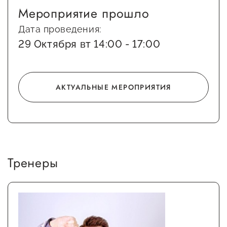
Госзакупки для малого
Мероприятие прошло
бизнеса
Дата проведения:
Каталог югорских франшиз
29 Октября вт 14:00 - 17:00
Инвестору
Самозанятому
АКТУАЛЬНЫЕ МЕРОПРИЯТИЯ
Новости УФНС
Каталог грантов
Конкурсы для
предпринимателей
Тренеры
Сообщить о нарушении
АвтоУСН
Иностранным гражданам