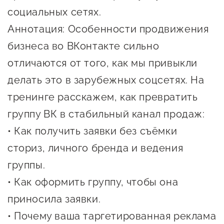
социальных сетях.
предпринимательства
Аннотация: Особенности продвижения
Поддержка социальных
бизнеса во ВКонтакте сильно
предпринимателей
отличаются от того, как мы привыкли
Поддержка экспортеров
делать это в зарубежных соцсетях. На
Финансовая поддержка
тренинге расскажем, как превратить
Меры поддержки в условиях
группу ВК в стабильный канал продаж:
внешнего санкционного
• Как получить заявки без съёмки
давления
сториз, личного бренда и ведения
группы.
Центры поддержки
• Как оформить группу, чтобы она
Центр информационно-
приносила заявки.
консультационного
• Почему ваша таргетированная реклама