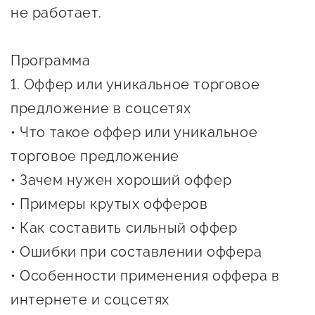
сопровождения
не работает.
О центре
Центр образовательных
Поддержка центра
Программа
программ и молодежного
Онлайн-витрина
предпринимательства
1. Оффер или уникальное торговое
Истории успеха
предложение в соцсетях
О центре
Центр инноваций
• Что такое оффер или уникальное
Календарь
социальной сферы
торговое предложение
мероприятий для
О центре
• Зачем нужен хороший оффер
предпринимателей
Центр финансовой
Поддержка центра
Проекты
поддержки
• Примеры крутых офферов
Календарь
Поддержка центра
• Как составить сильный оффер
О центре
мероприятий для
Истории успеха
Центр инновационно-
• Ошибки при составлении оффера
Проекты
предпринимателей
технологического и
• Особенности применения оффера в
Поддержка центра
Истории успеха
креативного
интернете и соцсетях
Истории успеха
предпринимательства
Проекты