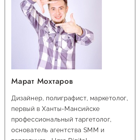
Сервисы для бизнеса
О фонде
Общая информация
Органы управления и надзора
Документы
Марат Мохтаров
Контакты
Вакансии
Дизайнер, полиграфист, маркетолог,
первый в Ханты-Мансийске
профессиональный таргетолог,
основатель агентства SMM и