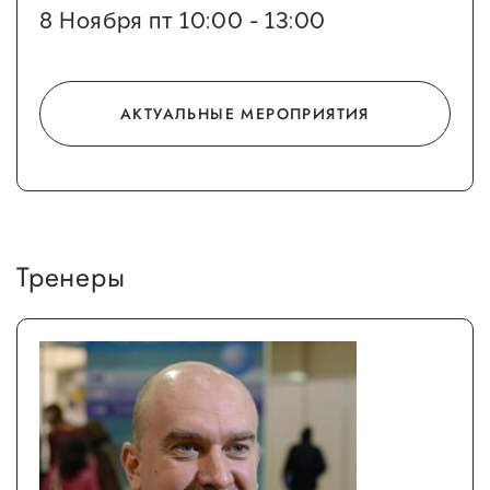
Госзакупки для малого
8 Ноября пт 10:00 - 13:00
бизнеса
Каталог югорских франшиз
АКТУАЛЬНЫЕ МЕРОПРИЯТИЯ
Инвестору
Самозанятому
Новости УФНС
Каталог грантов
Тренеры
Конкурсы для
предпринимателей
Сообщить о нарушении
АвтоУСН
Иностранным гражданам