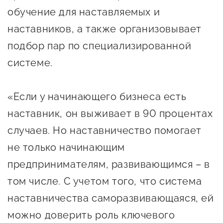
обучение для наставляемых и
предпринимательства
наставников, а также организовывает
Поддержка социальных
подбор пар по специализированной
предпринимателей
системе.
Поддержка экспортеров
Финансовая поддержка
«Если у начинающего бизнеса есть
Меры поддержки в условиях
наставник, он выживает в 90 процентах
внешнего санкционного
случаев. Но наставничество помогает
давления
не только начинающим
предпринимателям, развивающимся – в
Центры поддержки
том числе. С учетом того, что система
Центр информационно-
наставничества саморазвивающаяся, ей
консультационного
можно доверить роль ключевого