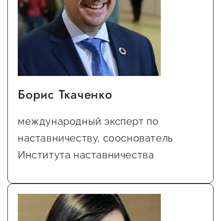
Сервисы для бизнеса
О фонде
Общая информация
Борис Ткаченко
Органы управления и надзора
Документы
международный эксперт по
Контакты
наставничеству, сооснователь
Вакансии
Института наставничества