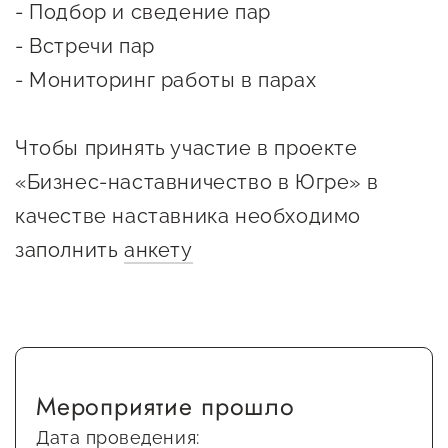
- Подбор и сведение пар
Оказание услуг в
О центре
Центр поддержки экспорта
социальной сфере
- Встречи пар
Обучающие
- Мониторинг работы в парах
мероприятия
Справочник
Проекты
предпринимателя
Чтобы принять участие в проекте
Поддержка центра
«Бизнес-наставничество в Югре» в
Онлайн-витрина
Органы власти
Экскурсии на
качестве наставника необходимо
Организации,
производства
заполнить
анкету
предоставляющие поддержку
Нормативные
документы
Интерактивные сервисы
Каталог маркетплейсов
Каталог креативной
Мероприятие прошло
продукции
Дата проведения: