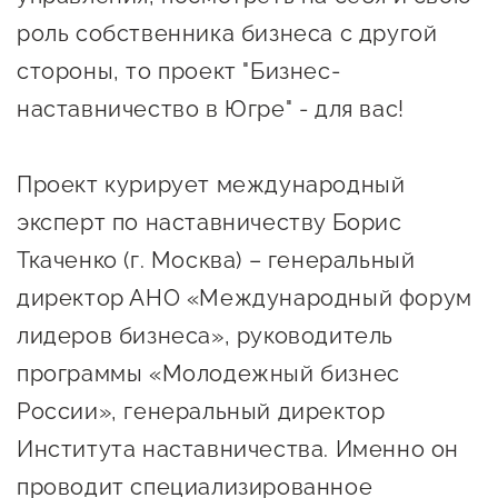
Онлайн-витрина продукции
роль собственника бизнеса с другой
Социальные сети "Мой
стороны, то проект "Бизнес-
Бизнес Югра"
наставничество в Югре" - для вас!
Меры поддержки
Проект курирует международный
Навигатор по мерам
эксперт по наставничеству Борис
поддержки
Ткаченко (г. Москва) – генеральный
Имущественная поддержка
директор АНО «Международный форум
лидеров бизнеса», руководитель
Консультационная поддержка
программы «Молодежный бизнес
Образовательная поддержка
России», генеральный директор
Поддержка креативного и
Института наставничества. Именно он
инновационно-
проводит специализированное
технологического