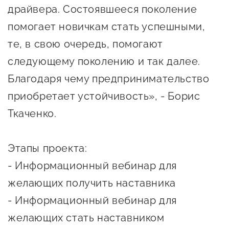
сопровождения
драйвера. Состоявшееся поколение
помогает новичкам стать успешными,
О центре
Центр образовательных
Поддержка центра
те, в свою очередь, помогают
программ и молодежного
Онлайн-витрина
предпринимательства
следующему поколению и так далее.
Истории успеха
Благодаря чему предпринимательство
О центре
Центр инноваций
приобретает устойчивость», - Борис
Календарь
социальной сферы
Ткаченко.
мероприятий для
О центре
предпринимателей
Центр финансовой
Поддержка центра
Проекты
поддержки
Этапы проекта:
Календарь
Поддержка центра
- Информационный вебинар для
О центре
мероприятий для
Истории успеха
Центр инновационно-
желающих получить наставника
Проекты
предпринимателей
технологического и
- Информационный вебинар для
Поддержка центра
Истории успеха
креативного
желающих стать наставником
Истории успеха
предпринимательства
Проекты