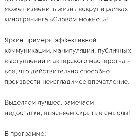
Онлайн-витрина продукции
может изменить жизнь вокруг в рамках
Социальные сети "Мой
кинотренинга «Словом можно…»!
Бизнес Югра"
Яркие примеры эффективной
Меры поддержки
коммуникации, манипуляции, публичных
Навигатор по мерам
выступлений и актерского мастерства –
поддержки
все, что действительно способно
Имущественная поддержка
произвести неизгладимое впечатление.
Консультационная поддержка
Выделяем лучшее, замечаем
Образовательная поддержка
недостатки, выясняем скрытые смыслы!
Поддержка креативного и
инновационно-
В программе:
технологического