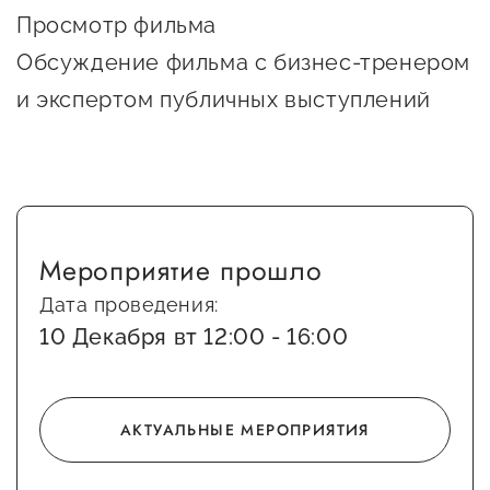
Просмотр фильма
предпринимательства
Обсуждение фильма с бизнес-тренером
Поддержка социальных
и экспертом публичных выступлений
предпринимателей
Поддержка экспортеров
Финансовая поддержка
Меры поддержки в условиях
Мероприятие прошло
внешнего санкционного
давления
Дата проведения:
10 Декабря вт 12:00 - 16:00
Центры поддержки
Центр информационно-
АКТУАЛЬНЫЕ МЕРОПРИЯТИЯ
консультационного