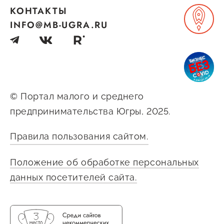
Госзакупки для малого
КОНТАКТЫ
бизнеса
INFO@MB-UGRA.RU
Каталог югорских франшиз
Инвестору
Самозанятому
© Портал малого и среднего
Новости УФНС
предпринимательства Югры, 2025.
Каталог грантов
Правила пользования сайтом.
Конкурсы для
предпринимателей
Положение об обработке персональных
Сообщить о нарушении
данных посетителей сайта.
АвтоУСН
Иностранным гражданам