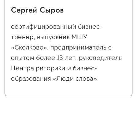
Оказание услуг в
Сергей Сыров
О центре
Центр поддержки экспорта
социальной сфере
Обучающие
сертифицированный бизнес-
мероприятия
Справочник
тренер, выпускник МШУ
Проекты
предпринимателя
Поддержка центра
«Сколково», предприниматель с
Онлайн-витрина
опытом более 13 лет, руководитель
Органы власти
Экскурсии на
Центра риторики и бизнес-
Организации,
производства
образования «Люди слова»
предоставляющие поддержку
Нормативные
документы
Интерактивные сервисы
Каталог маркетплейсов
Каталог креативной
продукции