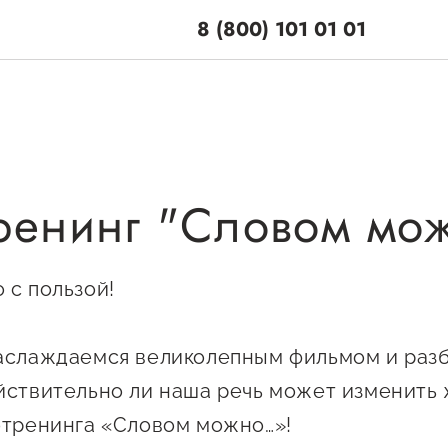
8 (800) 101 01 01
ренинг "Словом мож
поддержки
Центры поддерж
Центр информацион
 по мерам
 с пользой!
консультационного
и
сопровождения
енная поддержка
аслаждаемся великолепным фильмом и раз
О центре
ционная поддержка
Центр образователь
йствительно ли наша речь может изменить 
Поддержка центра
программ и молодеж
отренинга «Словом можно…»!
ельная поддержка
Онлайн-витрина
предпринимательст