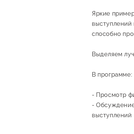
Бизнес Югра"
Поддержка
Яркие пример
инноваци
технологи
выступлений 
предприн
способно про
Поддержк
предприн
Выделяем луч
Поддержка
В программе:
Финансов
Меры подд
- Просмотр ф
внешнего 
- Обсуждение
давления
выступлений