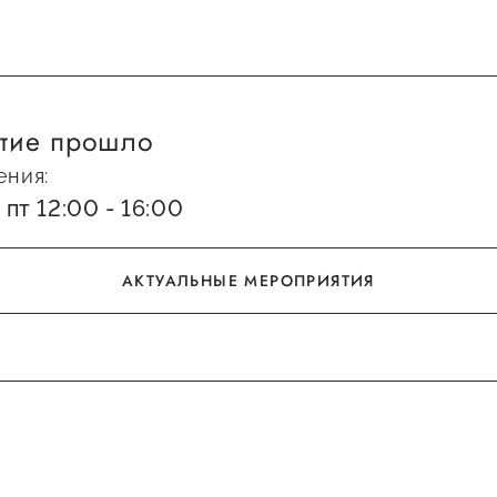
Проекты
Поддержка центра
Онлайн-витрина
Экскурсии на
тие прошло
производства
Нормативные
ения:
документы
пт 12:00 - 16:00
АКТУАЛЬНЫЕ МЕРОПРИЯТИЯ
АКТУАЛЬНЫЕ МЕРОПРИЯТИЯ