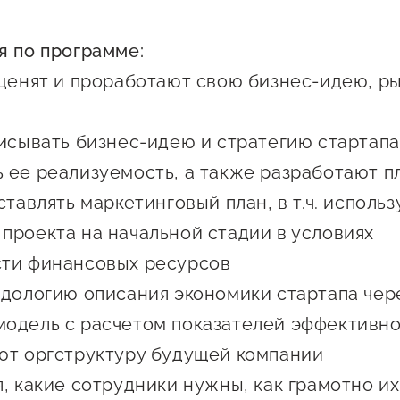
Проекты
Поддержка центра
я по программе:
Онлайн-витрина
оценят и проработают свою бизнес-идею, ры
Экскурсии на
производства
Нормативные
писывать бизнес-идею и стратегию стартапа
документы
 ее реализуемость, а также разработают 
ставлять маркетинговый план, в т.ч. исполь
проекта на начальной стадии в условиях
ти финансовых ресурсов
одологию описания экономики стартапа чер
одель с расчетом показателей эффективн
ют оргструктуру будущей компании
я, какие сотрудники нужны, как грамотно и