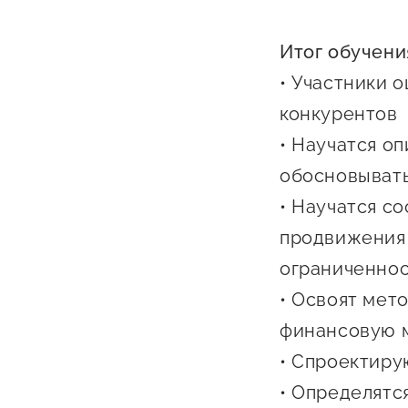
Итог обучени
• Участники 
конкурентов
• Научатся о
обосновывать
О фонде
• Научатся со
Общая информация
продвижения 
ограниченнос
Органы управления и надзора
• Освоят мет
Документы
финансовую м
Контакты
• Спроектиру
Вакансии
• Определятс