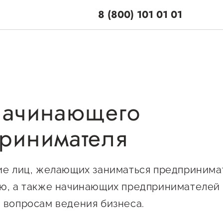
8 (800) 101 01 01
начинающего
поддержки
Центры поддерж
ринимателя
Центр информацион
 по мерам
консультационного
и
сопровождения
е лиц, желающих заниматься предпринима
енная поддержка
ю, а также начинающих предпринимателей
О центре
ционная поддержка
Центр образователь
 вопросам ведения бизнеса.
Поддержка центра
программ и молодеж
ельная поддержка
Онлайн-витрина
предпринимательст