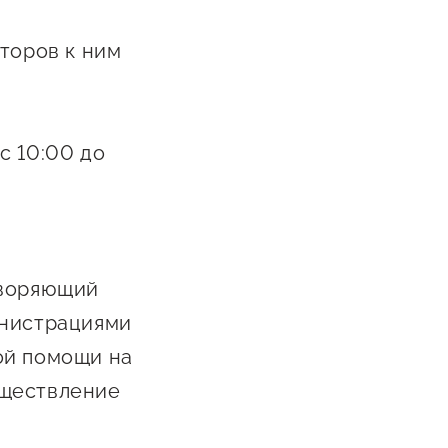
торов к ним
с 10:00 до
творяющий
инистрациями
ой помощи на
уществление