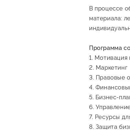
Бизнес Югра"
Поддержка
В процессе 
инноваци
материала: л
технологи
индивидуальн
предприн
Поддержк
Программа со
предприн
1. Мотивация
Поддержка
2. Маркетинг
Финансов
3. Правовые 
Меры подд
4. Финансовы
внешнего 
5. Бизнес-пл
давления
6. Управлени
7. Ресурсы д
8. Защита би