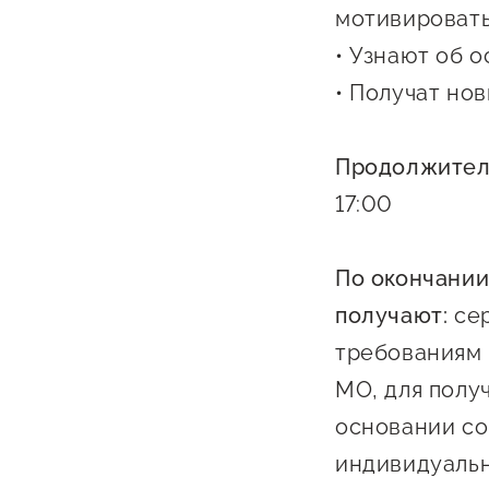
мотивироват
• Узнают об 
• Получат но
Продолжител
17:00
По окончании
получают:
се
требованиям 
МО, для полу
основании со
индивидуальн