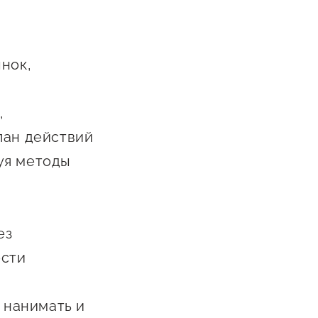
Сообщить о нарушении
АвтоУСН
нок,
Иностранным гражданам
Сервисы для бизнеса
,
план действий
зуя методы
ез
ости
х нанимать и