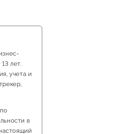
изнес-
13 лет.
я, учета и
трекер,
 по
льности в
 настоящий