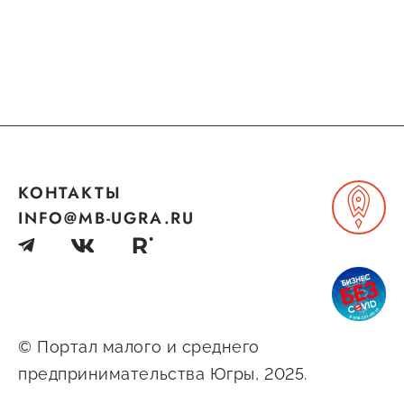
Госзакупки для малого
бизнеса
Каталог югорских франшиз
Инвестору
Самозанятому
Новости УФНС
КОНТАКТЫ
INFO@MB-UGRA.RU
Каталог грантов
Конкурсы для
предпринимателей
Сообщить о нарушении
© Портал малого и среднего
АвтоУСН
предпринимательства Югры, 2025.
Иностранным гражданам