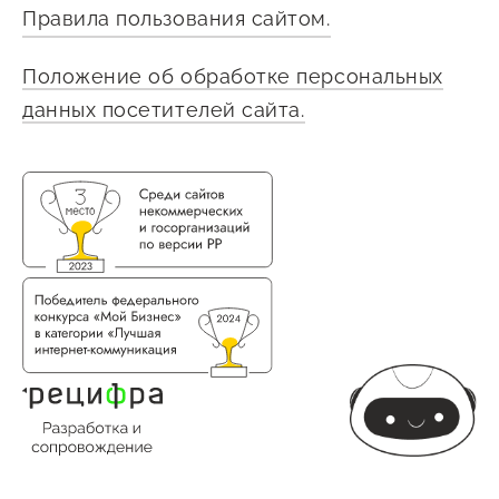
Правила пользования сайтом.
Сервисы для бизнеса
Положение об обработке персональных
О фонде
данных посетителей сайта.
Общая информация
Органы управления и надзора
Документы
Контакты
Вакансии