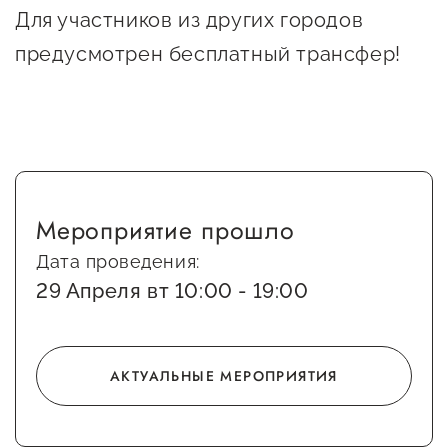
Оказание услуг в
Для участников из других городов
О центре
Центр поддержки экспорта
социальной сфере
предусмотрен бесплатный трансфер!
Обучающие
мероприятия
Справочник
Проекты
предпринимателя
Поддержка центра
Онлайн-витрина
Органы власти
Экскурсии на
Мероприятие прошло
Организации,
производства
Дата проведения:
предоставляющие поддержку
Нормативные
29 Апреля вт 10:00 - 19:00
документы
Интерактивные сервисы
Каталог маркетплейсов
АКТУАЛЬНЫЕ МЕРОПРИЯТИЯ
Каталог креативной
продукции