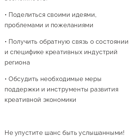
сопровождения
• Поделиться своими идеями,
О центре
Центр образовательных
проблемами и пожеланиями
Поддержка центра
программ и молодежного
Онлайн-витрина
предпринимательства
• Получить обратную связь о состоянии
Истории успеха
О центре
и специфике креативных индустрий
Центр инноваций
Календарь
социальной сферы
региона
мероприятий для
О центре
предпринимателей
• Обсудить необходимые меры
Центр финансовой
Поддержка центра
Проекты
поддержки
поддержки и инструменты развития
Календарь
Поддержка центра
креативной экономики
О центре
мероприятий для
Истории успеха
Центр инновационно-
Проекты
предпринимателей
технологического и
Поддержка центра
Истории успеха
креативного
Истории успеха
предпринимательства
Проекты
Не упустите шанс быть услышанными!