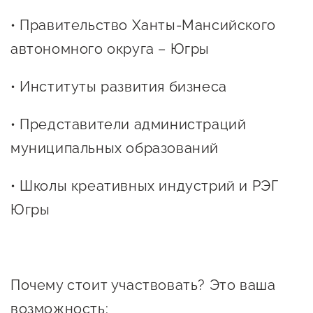
предпринимательства
• Правительство Ханты-Мансийского
Поддержка социальных
автономного округа – Югры
предпринимателей
• Институты развития бизнеса
Поддержка экспортеров
Финансовая поддержка
•
Представители администраций
муниципальных образований
Меры поддержки в условиях
внешнего санкционного
• Школы креативных индустрий и РЭГ
давления
Югры
Центры поддержки
Центр информационно-
Почему стоит участвовать? Это ваша
консультационного
возможность: