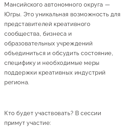
Онлайн-витрина продукции
Мансийского автономного округа —
Социальные сети "Мой
Югры. Это уникальная возможность для
Бизнес Югра"
представителей креативного
сообщества, бизнеса и
Меры поддержки
образовательных учреждений
объединиться и обсудить состояние,
Навигатор по мерам
специфику и необходимые меры
поддержки
поддержки креативных индустрий
Имущественная поддержка
региона.
Консультационная поддержка
Образовательная поддержка
Поддержка креативного и
Кто будет участвовать? В сессии
инновационно-
примут участие:
технологического