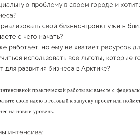
циальную проблему в своем городе и хотит
 креативного и
Истории успеха
О центре
онно-
неса?
Центр инноваций
Календарь
ческого
 реализовать свой бизнес-проект уже в бл
социальной сферы
мероприятий для
имательства
наете с чего начать?
О центре
предпринимателе
Центр финансовой
а социальных
же работает, но ему не хватает ресурсов дл
Поддержка центра
Проекты
поддержки
имателей
учиться использовать все льготы, которые 
Календарь
Поддержка центра
 экспортеров
О центре
т для развития бизнеса в Арктике?
мероприятий для
Истории успеха
Центр инновационн
Проекты
предпринимателе
технологического и
ая поддержка
Поддержка центра
Истории успеха
креативного
 интенсивной практической работы вы вместе с федерал
ержки в условиях
Истории успеха
предпринимательст
Проекты
ратите свою идею в готовый к запуску проект или поймет
санкционного
Оказание услуг в
ес на новый уровень.
О центре
Центр поддержки экспор
социальной сфере
Обучающие
мероприятия
ы интенсива: