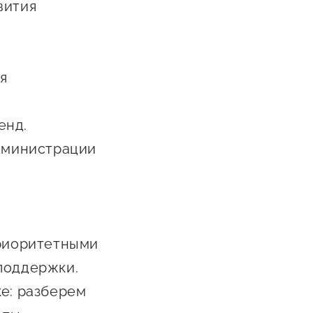
вития
Сообщить о нарушении
АвтоУСН
Иностранным гражданам
ея
Сервисы для бизнеса
енд.
администрации
приоритетными
поддержки.
ке: разберем