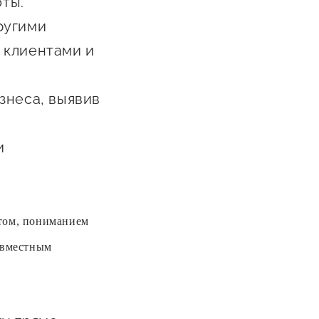
оты.
ругими
 клиентами и
знеса, выявив
и
ктом, пониманием
овместным