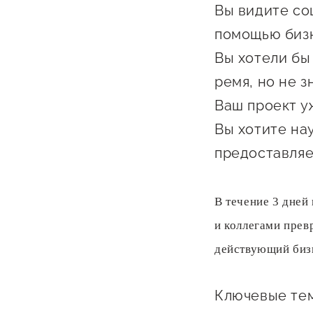
Вы видите со
Бизнес Югра"
Поддержка
инноваци
помощью биз
технологи
Вы хотели бы
предприн
ремя, но не з
Поддержк
Ваш проект у
предприн
Вы хотите на
Поддержка
предоставляе
Финансов
В течение 3 дней
Меры подд
и коллегами прев
внешнего 
давления
действующий бизн
Ключевые тем