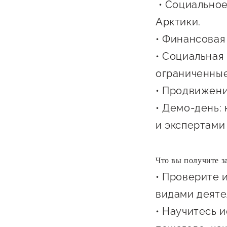
• Социальное
Арктики.
• Финансовая 
• Социальная
ограниченные
• Продвижени
О фонде
• Демо-день:
и экспертами
Общая информация
Органы управления и надзора
Что вы получите з
Документы
• Проверите 
Контакты
видами деяте
• Научитесь 
Вакансии