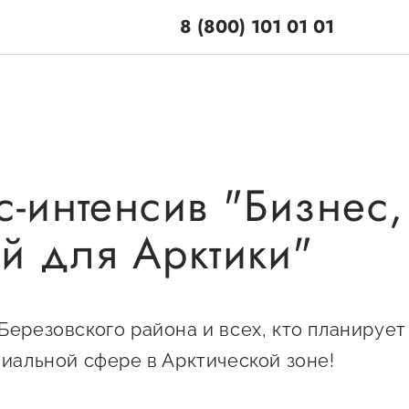
8 (800) 101 01 01
с-интенсив "Бизнес,
поддержки
Центры поддерж
й для Арктики"
Центр информацион
 по мерам
консультационного
и
сопровождения
енная поддержка
Березовского района и всех, кто планирует
О центре
ционная поддержка
Центр образователь
циальной сфере в Арктической зоне!
Поддержка центра
программ и молодеж
ельная поддержка
Онлайн-витрина
предпринимательст