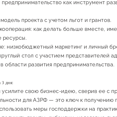
Проекты
 предпринимательство как инструмент раз
Поддержка центра
Онлайн-витрина
модель проекта с учетом льгот и грантов.
Экскурсии на
 кооперация: как делать больше вместе, им
производства
 ресурсы.
Нормативные
е: низкобюджетный маркетинг и личный бр
документы
 круглый стол с участием представителей 
 в области развития предпринимательства.
а 3 дня:
и усилите свою бизнес-идею, сверив ее с 
льности для АЗРФ — это ключ к получению 
использовать меры господдержки на практи