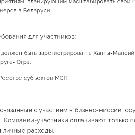
Проекты
риятиям, планирующим масштабировать свой б
Поддержка центра
неров в Беларуси.
Онлайн-витрина
Экскурсии на
бования для участников:
производства
Нормативные
 должен быть зарегистрирован в Ханты-Манси
документы
руге-Югра,
 Реестре субъектов МСП.
 связанные с участием в бизнес-миссии, о
а. Компании-участники оплачивают только п
 личные расходы.