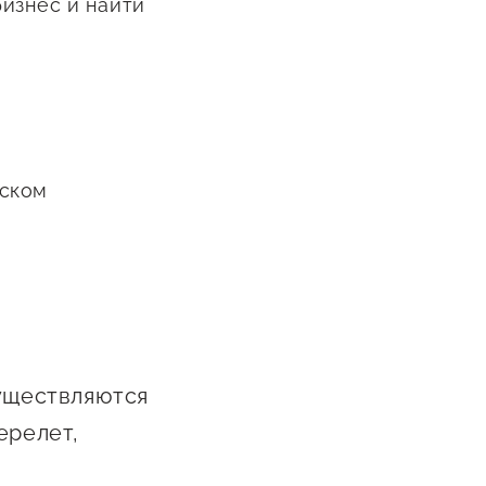
изнес и найти
Сообщить о нарушении
АвтоУСН
Иностранным гражданам
Сервисы для бизнеса
йском
существляются
ерелет,