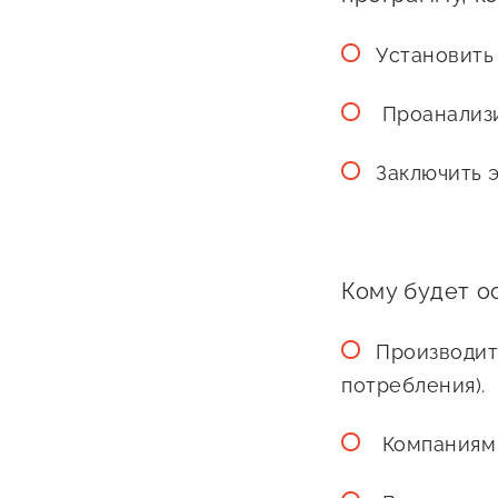
Бизнес Югра"
Поддержка
инноваци
Установить
технологи
Проанализи
предприн
Поддержк
Заключить 
предприн
Поддержка
Финансов
Кому будет о
Меры подд
Производит
внешнего 
потребления).
давления
Компаниям 