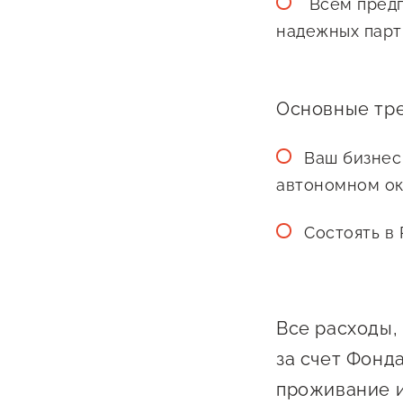
Всем предп
надежных парт
Основные тре
Ваш бизнес
О фонде
автономном ок
Общая информация
Состоять в
Органы управления и надзора
Документы
Все расходы,
Контакты
за счет Фонд
Вакансии
проживание и