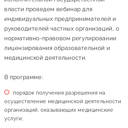
Онлайн-витрина продукции
власти проведем вебинар для
Социальные сети "Мой
индивидуальных предпринимателей и
Бизнес Югра"
руководителей частных организаций, о
Меры поддержки
нормативно-правовом регулировании
лицензирования образовательной и
Навигатор по мерам
медицинской деятельности.
поддержки
Имущественная поддержка
В программе:
Консультационная поддержка
порядок получения разрешения на
Образовательная поддержка
осуществление медицинской деятельности
Поддержка креативного и
организаций, оказывающих медицинские
инновационно-
услуги;
технологического