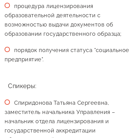
процедура лицензирования
предпринимательства
образовательной деятельности с
Поддержка социальных
возможностью выдачи документов об
предпринимателей
образовании государственного образца;
Поддержка экспортеров
порядок получения статуса "социальное
Финансовая поддержка
предприятие".
Меры поддержки в условиях
внешнего санкционного
давления
Спикеры:
Центры поддержки
Спиридонова Татьяна Сергеевна,
заместитель начальника Управления –
начальник отдела лицензирования и
Центр информационно-
консультационного
государственной аккредитации