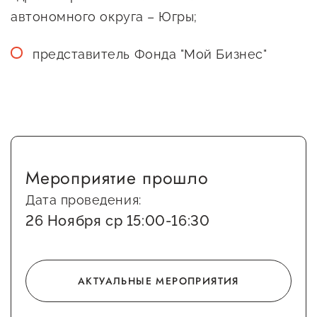
Оказание услуг в
автономного округа – Югры;
О центре
Центр поддержки экспорта
социальной сфере
Обучающие
представитель Фонда "Мой Бизнес"
мероприятия
Справочник
Проекты
предпринимателя
Поддержка центра
Онлайн-витрина
Органы власти
Экскурсии на
Организации,
производства
Мероприятие прошло
предоставляющие поддержку
Нормативные
Дата проведения:
документы
26 Ноября ср 15:00-16:30
Интерактивные сервисы
Каталог маркетплейсов
Каталог креативной
АКТУАЛЬНЫЕ МЕРОПРИЯТИЯ
продукции