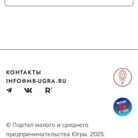
Госзакупки для малого
бизнеса
Каталог югорских франшиз
Инвестору
Самозанятому
Новости УФНС
КОНТАКТЫ
Каталог грантов
INFO@MB-UGRA.RU
Конкурсы для
предпринимателей
Сообщить о нарушении
АвтоУСН
© Портал малого и среднего
Иностранным гражданам
предпринимательства Югры, 2025.