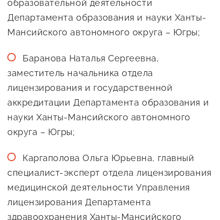
сопровождения
образовательной деятельности
Департамента образования и науки Ханты-
О центре
Центр образовательных
Мансийского автономного округа – Югры;
Поддержка центра
программ и молодежного
Онлайн-витрина
предпринимательства
Баранова Наталья Сергеевна,
Истории успеха
заместитель начальника отдела
О центре
Центр инноваций
лицензирования и государственной
Календарь
социальной сферы
аккредитации Департамента образования и
мероприятий для
науки Ханты-Мансийского автономного
О центре
предпринимателей
Центр финансовой
округа – Югры;
Поддержка центра
Проекты
поддержки
Календарь
Поддержка центра
Каргаполова Ольга Юрьевна, главный
О центре
мероприятий для
Истории успеха
Центр инновационно-
специалист-эксперт отдела лицензирования
Проекты
предпринимателей
технологического и
медицинской деятельности Управления
Поддержка центра
Истории успеха
креативного
лицензирования Департамента
Истории успеха
предпринимательства
Проекты
здравоохранения Ханты-Мансийского