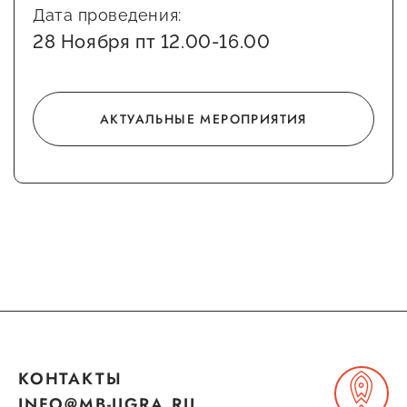
Дата проведения:
Сервисы для бизнеса
28 Ноября пт 12.00-16.00
О фонде
АКТУАЛЬНЫЕ МЕРОПРИЯТИЯ
Общая информация
Органы управления и надзора
Документы
Контакты
Вакансии
КОНТАКТЫ
INFO@MB-UGRA.RU