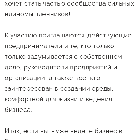
хочет стать частью сообщества сильных
Оказание услуг в
О центре
Центр поддержки экспорта
социальной сфере
единомышленников!
Обучающие
мероприятия
Справочник
К участию приглашаются: действующие
Проекты
предпринимателя
предприниматели и те, кто только
Поддержка центра
только задумывается о собственном
Онлайн-витрина
Органы власти
Экскурсии на
деле, руководители предприятий и
Организации,
производства
организаций, а также все, кто
предоставляющие поддержку
Нормативные
заинтересован в создании среды,
документы
Интерактивные сервисы
комфортной для жизни и ведения
бизнеса.
Каталог маркетплейсов
Каталог креативной
Итак, если вы: - уже ведете бизнес в
продукции