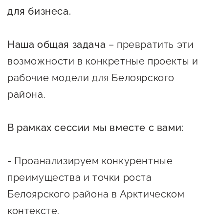
для бизнеса.
предпринимательства
Поддержка социальных
Наша общая задача
– превратить эти
предпринимателей
возможности в конкретные проекты и
Поддержка экспортеров
рабочие модели для Белоярского
Финансовая поддержка
района.
Меры поддержки в условиях
внешнего санкционного
В рамках сессии мы вместе с вами:
давления
- Проанализируем конкурентные
Центры поддержки
преимущества и точки роста
Центр информационно-
Белоярского района в Арктическом
консультационного
контексте.