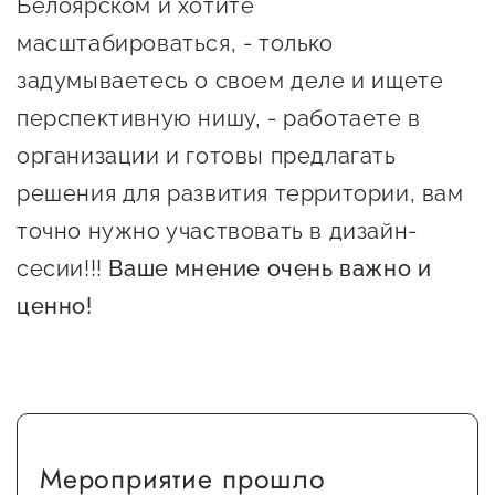
Белоярском и хотите
Госзакупки для малого
масштабироваться, - только
бизнеса
задумываетесь о своем деле и ищете
Каталог югорских франшиз
перспективную нишу, - работаете в
Инвестору
организации и готовы предлагать
Самозанятому
решения для развития территории, вам
Новости УФНС
точно нужно участвовать в дизайн-
сесии!!!
Ваше мнение очень важно и
Каталог грантов
ценно!
Конкурсы для
предпринимателей
Сообщить о нарушении
АвтоУСН
Мероприятие прошло
Иностранным гражданам