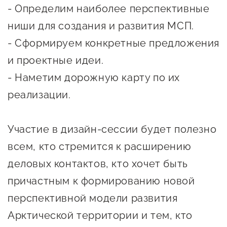
сопровождения
- Определим наиболее перспективные
ниши для создания и развития МСП.
О центре
Центр образовательных
Поддержка центра
- Сформируем конкретные предложения
программ и молодежного
Онлайн-витрина
предпринимательства
и проектные идеи.
Истории успеха
- Наметим дорожную карту по их
О центре
Центр инноваций
реализации.
Календарь
социальной сферы
мероприятий для
О центре
Участие в дизайн-сессии будет полезно
предпринимателей
Центр финансовой
Поддержка центра
Проекты
всем, кто стремится к расширению
поддержки
Календарь
Поддержка центра
деловых контактов, кто хочет быть
О центре
мероприятий для
Истории успеха
Центр инновационно-
причастным к формированию новой
Проекты
предпринимателей
технологического и
перспективной модели развития
Поддержка центра
Истории успеха
креативного
Арктической территории и тем, кто
Истории успеха
предпринимательства
Проекты