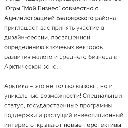
Онлайн-витрина продукции
Югры "Мой Бизнес" совместно с
Социальные сети "Мой
Администрацией Белоярского
района
Бизнес Югра"
приглашает вас принять участие в
дизайн-сессии
, посвященной
Меры поддержки
определению ключевых векторов
Навигатор по мерам
развития малого и среднего бизнеса в
поддержки
Арктической зоне.
Имущественная поддержка
Арктика – это не только вызовы, но и
Консультационная поддержка
уникальные возможности! Специальный
Образовательная поддержка
статус, государственные программы
Поддержка креативного и
поддержки и растущий инвестиционный
инновационно-
интерес открывают
новые перспективы
технологического