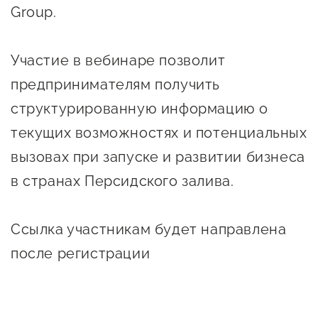
сопровождения
Group.
О центре
Центр образовательных
Поддержка центра
Участие в вебинаре позволит
программ и молодежного
Онлайн-витрина
предпринимательства
предпринимателям получить
Истории успеха
структурированную информацию о
О центре
Центр инноваций
текущих возможностях и потенциальных
Календарь
социальной сферы
вызовах при запуске и развитии бизнеса
мероприятий для
О центре
в странах Персидского залива.
предпринимателей
Центр финансовой
Поддержка центра
Проекты
поддержки
Календарь
Поддержка центра
Ссылка участникам будет направлена
О центре
мероприятий для
Истории успеха
Центр инновационно-
после регистрации
Проекты
предпринимателей
технологического и
Поддержка центра
Истории успеха
креативного
Истории успеха
предпринимательства
Проекты