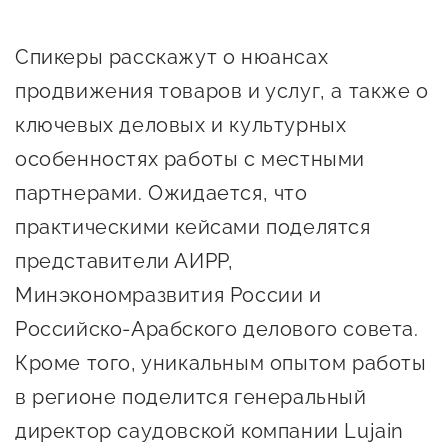
предпринимательства
Спикеры расскажут о нюансах
Поддержка социальных
продвижения товаров и услуг, а также о
предпринимателей
ключевых деловых и культурных
Поддержка экспортеров
особенностях работы с местными
Финансовая поддержка
партнерами. Ожидается, что
Меры поддержки в условиях
практическими кейсами поделятся
внешнего санкционного
представители АИРР,
давления
Минэкономразвития России и
Российско-Арабского делового совета.
Центры поддержки
Кроме того, уникальным опытом работы
Центр информационно-
в регионе поделится генеральный
консультационного
директор саудовской компании Lujain