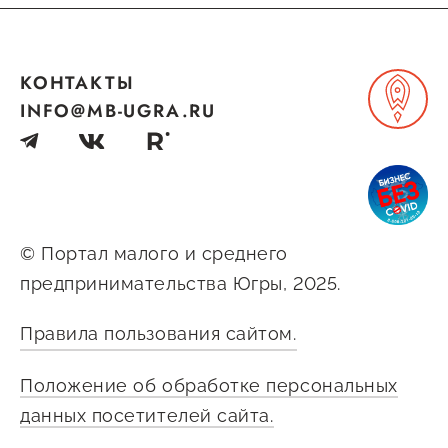
Госзакупки для малого
бизнеса
КОНТАКТЫ
Каталог югорских франшиз
INFO@MB-UGRA.RU
Инвестору
Самозанятому
Новости УФНС
Каталог грантов
© Портал малого и среднего
Конкурсы для
предпринимательства Югры, 2025.
предпринимателей
Правила пользования сайтом.
Сообщить о нарушении
Положение об обработке персональных
АвтоУСН
данных посетителей сайта.
Иностранным гражданам