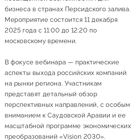
Онлайн-витрина продукции
бизнеса в странах Персидского залива.
Социальные сети "Мой
Мероприятие состоится 11 декабря
Бизнес Югра"
2025 года с 11:00 до 12:20 по
московскому времени.
Меры поддержки
Навигатор по мерам
В фокусе вебинара — практические
поддержки
аспекты выхода российских компаний
Имущественная поддержка
на рынки региона. Участникам
представят детальный обзор
Консультационная поддержка
перспективных направлений, с особым
Образовательная поддержка
вниманием к Саудовской Аравии и ее
Поддержка креативного и
масштабной программе экономических
инновационно-
преобразований «Vision 2030».
технологического