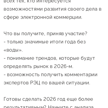
всех тех, кто интересуется
сопровождения
возможностями развития своего дела в
О центре
Центр образовательных
сфере электронной коммерции.
Поддержка центра
программ и молодежного
Онлайн-витрина
предпринимательства
Что вы получите, приняв участие?
Истории успеха
О центре
- только значимые итоги года без
Центр инноваций
Календарь
социальной сферы
«воды».
мероприятий для
- понимание трендов, которые будут
О центре
предпринимателей
Центр финансовой
определять рынок в 2026-м.
Поддержка центра
Проекты
поддержки
- возможность получить комментарии
Календарь
Поддержка центра
О центре
мероприятий для
экспертов РЭЦ по вашей ситуации.
Истории успеха
Центр инновационно-
Проекты
предпринимателей
технологического и
Поддержка центра
Истории успеха
креативного
Готовы сделать 2026 год еще более
Истории успеха
предпринимательства
Проекты
результативным? Начните с анализа