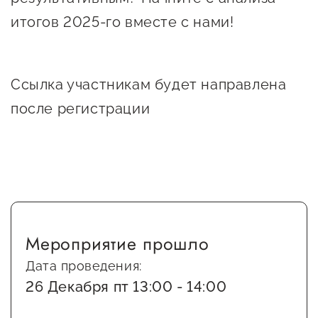
Оказание услуг в
итогов 2025-го вместе с нами!
О центре
Центр поддержки экспорта
социальной сфере
Обучающие
мероприятия
Справочник
Ссылка участникам будет направлена
Проекты
предпринимателя
Поддержка центра
после регистрации
Онлайн-витрина
Органы власти
Экскурсии на
Организации,
производства
предоставляющие поддержку
Нормативные
документы
Интерактивные сервисы
Мероприятие прошло
Каталог маркетплейсов
Дата проведения:
Каталог креативной
26 Декабря пт 13:00 - 14:00
продукции