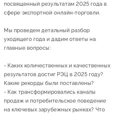
Онлайн-витрина продукции
посвященный результатам 2025 года в
Социальные сети "Мой
сфере экспортной онлайн-торговли.
Бизнес Югра"
Мы проведем детальный разбор
Меры поддержки
уходящего года и дадим ответы на
главные вопросы:
Навигатор по мерам
поддержки
- Каких количественных и качественных
Имущественная поддержка
результатов достиг РЭЦ в 2025 году?
Консультационная поддержка
Какие рекорды были поставлены?
Образовательная поддержка
- Как трансформировались каналы
Поддержка креативного и
продаж и потребительское поведение
инновационно-
на ключевых зарубежных рынках? Что
технологического