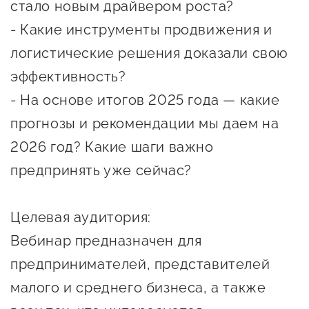
стало новым драйвером роста?
предпринимательства
- Какие инструменты продвижения и
Поддержка социальных
логистические решения доказали свою
предпринимателей
эффективность?
Поддержка экспортеров
- На основе итогов 2025 года — какие
Финансовая поддержка
прогнозы и рекомендации мы даем на
2026 год? Какие шаги важно
Меры поддержки в условиях
внешнего санкционного
предпринять уже сейчас?
давления
Целевая аудитория:
Центры поддержки
Вебинар предназначен для
предпринимателей, представителей
Центр информационно-
малого и среднего бизнеса, а также
консультационного