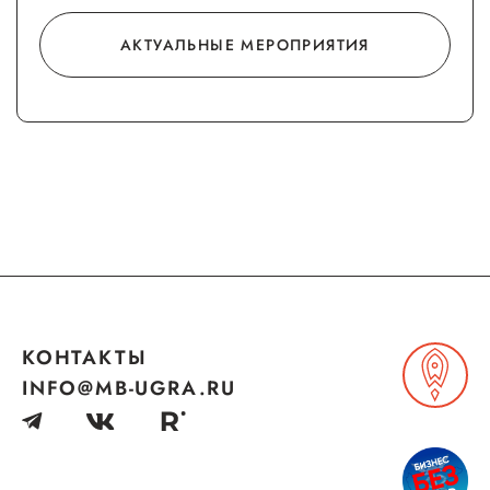
Госзакупки для малого
АКТУАЛЬНЫЕ МЕРОПРИЯТИЯ
бизнеса
Каталог югорских франшиз
Инвестору
Самозанятому
Новости УФНС
Каталог грантов
Конкурсы для
предпринимателей
КОНТАКТЫ
INFO@MB-UGRA.RU
Сообщить о нарушении
АвтоУСН
Иностранным гражданам