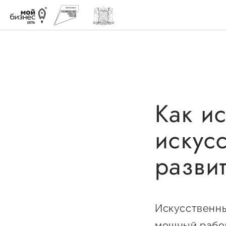
Как и
Быть в курсе
Меры 
искус
Истории успеха
Навигатор
поддержк
разви
Мероприятия
Имуществ
Новости
Консульта
Онлайн-витрина продукции
Искусственны
Образоват
Социальные сети "Мой
мощный рабоч