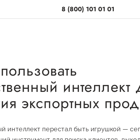
8 (800) 101 01 01
спользовать
поддержки
Центры поддерж
ственный интеллект 
Центр информацион
 по мерам
консультационного
и
тия экспортных про
сопровождения
енная поддержка
О центре
ционная поддержка
Центр образователь
Поддержка центра
й интеллект перестал быть игрушкой — сег
программ и молодеж
ельная поддержка
Онлайн-витрина
предпринимательст
ий инструмент для поиска клиентов, выхо