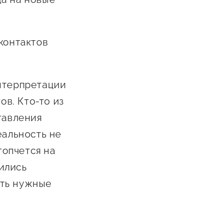
Каталог маркетплейсов
Каталог креативной
контактов
продукции
Госзакупки для малого
й
бизнеса
интерпретации
Каталог югорских франшиз
в. Кто-то из
о-
Инвестору
тавления
й
еальность не
Самозанятому
топчется на
ва
Новости УФНС
вились
Каталог грантов
та
ить нужные
Конкурсы для
предпринимателей