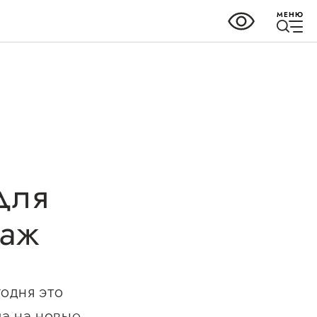
МЕНЮ
ки
Справочник
предпринимателя
для
но-
даж
Органы власти
Организации,
предоставляющие поддержку
ных
одня это
ного
Интерактивные сервисы
ва
да на новые