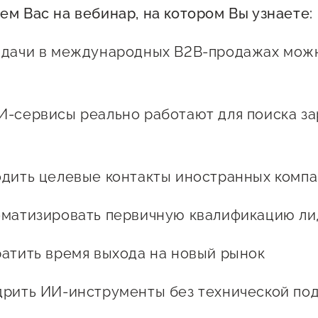
Проекты
м Вас на вебинар, на котором Вы узнаете:
Поддержка центра
Онлайн-витрина
ачи в международных B2B-продажах можн
Экскурсии на
производства
Нормативные
сервисы реально работают для поиска з
документы
ить целевые контакты иностранных комп
атизировать первичную квалификацию ли
тить время выхода на новый рынок
ить ИИ-инструменты без технической под