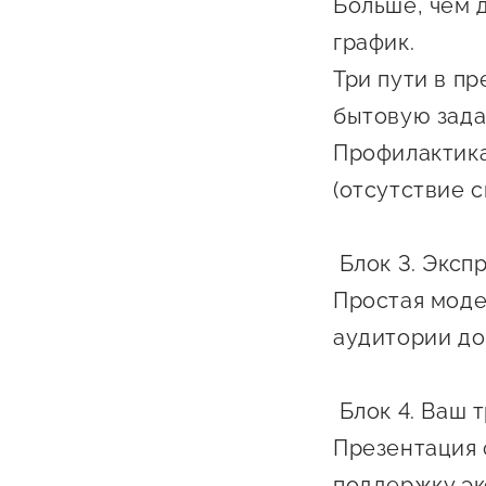
Больше, чем д
график.
Три пути в п
бытовую зада
Профилактика
(отсутствие 
О фонде
Блок 3. Эксп
Общая информация
Простая моде
Органы управления и надзора
аудитории до
Документы
Блок 4. Ваш 
Контакты
Презентация 
Вакансии
поддержку эк