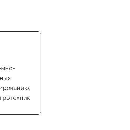
емно-
нных
тированию,
игротехник