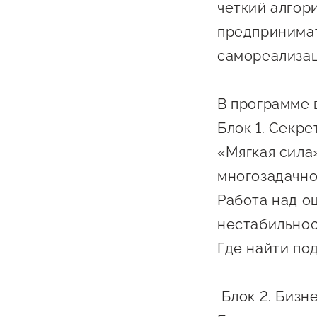
четкий алгор
Бизнес Югра"
Поддержка
предпринимат
инноваци
технологи
самореализац
предприн
В программе 
Поддержк
предприн
Блок 1. Секре
«Мягкая сила
Поддержка
многозадачно
Финансов
Работа над о
Меры подд
нестабильнос
внешнего 
Где найти под
давления
Блок 2. Бизн