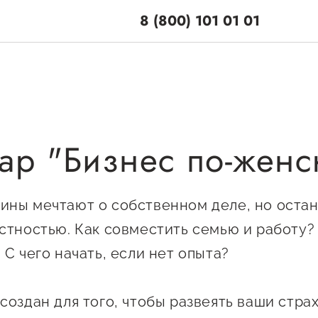
8 (800) 101 01 01
ар "Бизнес по-женс
поддержки
Центры поддерж
Центр информацион
 по мерам
ны мечтают о собственном деле, но оста
консультационного
и
стностью. Как совместить семью и работу? 
сопровождения
енная поддержка
С чего начать, если нет опыта?
О центре
ционная поддержка
Центр образователь
Поддержка центра
программ и молодеж
оздан для того, чтобы развеять ваши страх
ельная поддержка
Онлайн-витрина
предпринимательст