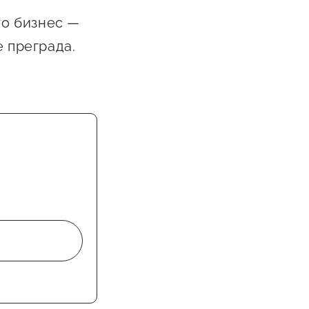
то бизнес —
е преграда.