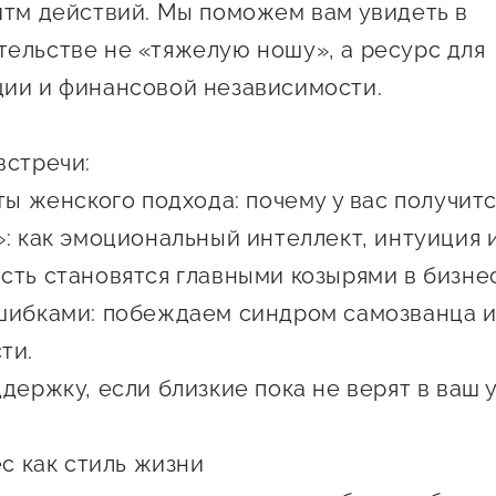
итм действий. Мы поможем вам увидеть в
 креативного и
Истории успеха
ельстве не «тяжелую ношу», а ресурс для
О центре
онно-
Центр инноваций
Календарь
ческого
ии и финансовой независимости.
социальной сферы
мероприятий для
имательства
О центре
предпринимателе
Центр финансовой
встречи:
а социальных
Поддержка центра
Проекты
поддержки
имателей
ты женского подхода: почему у вас получит
Календарь
Поддержка центра
»: как эмоциональный интеллект, интуиция 
 экспортеров
О центре
мероприятий для
Истории успеха
Центр инновационн
Проекты
сть становятся главными козырями в бизне
предпринимателе
технологического и
ая поддержка
Поддержка центра
Истории успеха
шибками: побеждаем синдром самозванца и
креативного
ержки в условиях
Истории успеха
предпринимательст
Проекты
ти.
санкционного
Оказание услуг в
держку, если близкие пока не верят в ваш у
О центре
Центр поддержки экспор
социальной сфере
Обучающие
ес как стиль жизни
мероприятия