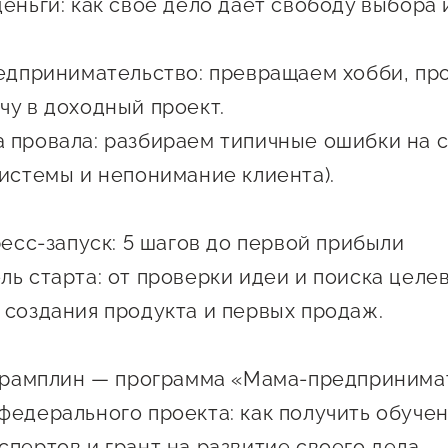
Проекты
еньги: как свое дело дает свободу выбора 
Поддержка центра
Онлайн-витрина
редпринимательство: превращаем хобби, п
Экскурсии на
чу в доходный проект.
производства
 провала: разбираем типичные ошибки на 
Нормативные
системы и непонимание клиента).
документы
ресс-запуск: 5 шагов до первой прибыли
ль старта: от проверки идеи и поиска целе
 создания продукта и первых продаж.
трамплин — программа «Мама-предпринима
федерального проекта: как получить обучен
спертов и грант на развитие своего дела.