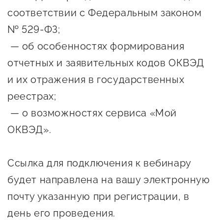
соответствии с Федеральным законом
предпринимательства
№ 529-ФЗ;
Поддержка социальных
— об особенностях формирования
предпринимателей
отчетных и заявительных кодов ОКВЭД
Поддержка экспортеров
и их отражения в государственных
Финансовая поддержка
реестрах;
Меры поддержки в условиях
— о возможностях сервиса «Мой
внешнего санкционного
ОКВЭД».
давления
Ссылка для подключения к вебинару
Центры поддержки
будет направлена на вашу электронную
Центр информационно-
почту указанную при регистрации, в
консультационного
день его проведения.