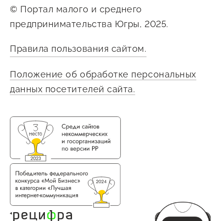
Госзакупки для малого
© Портал малого и среднего
бизнеса
предпринимательства Югры, 2025.
Каталог югорских франшиз
Правила пользования сайтом.
Инвестору
Положение об обработке персональных
Самозанятому
данных посетителей сайта.
Новости УФНС
Каталог грантов
Конкурсы для
предпринимателей
Сообщить о нарушении
АвтоУСН
Иностранным гражданам