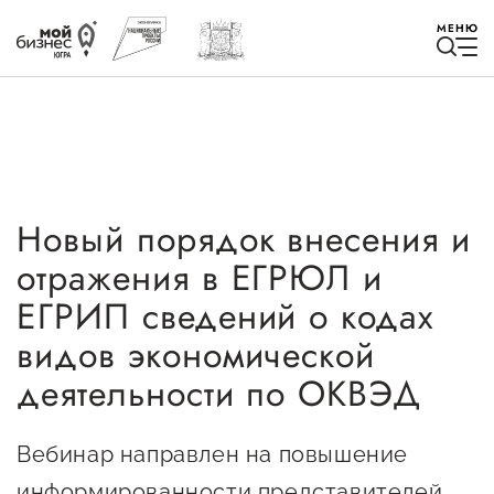
МЕНЮ
Новый порядок внесения и
Избранное
отражения в ЕГРЮЛ и
Быть в курсе
ЕГРИП сведений о кодах
видов экономической
Истории успеха
деятельности по ОКВЭД
Мероприятия
Вебинар направлен на повышение
Новости
информированности представителей