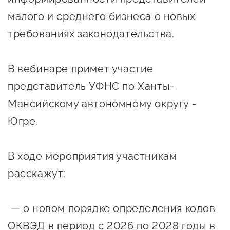
Онлайн-витрина продукции
малого и среднего бизнеса о новых
Социальные сети "Мой
требованиях законодательства.
Бизнес Югра"
Меры поддержки
В вебинаре примет участие
представитель УФНС по Ханты-
Навигатор по мерам
Мансийскому автономному округу -
поддержки
Югре.
Имущественная поддержка
В ходе мероприятия участникам
Консультационная поддержка
расскажут:
Образовательная поддержка
Поддержка креативного и
— о новом порядке определения кодов
инновационно-
ОКВЭД в период с 2026 по 2028 годы в
технологического