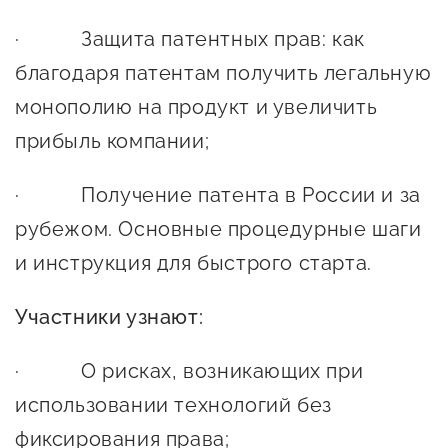
предпринимательства
· Защита патентных прав: как
Поддержка социальных
благодаря патентам получить легальную
предпринимателей
монополию на продукт и увеличить
Поддержка экспортеров
прибыль компании;
Финансовая поддержка
· Получение патента в России и за
Меры поддержки в условиях
рубежом. Основные процедурные шаги
внешнего санкционного
и инструкция для быстрого старта.
давления
Участники узнают:
Центры поддержки
· О рисках, возникающих при
Центр информационно-
использовании технологий без
консультационного
фиксирования права;