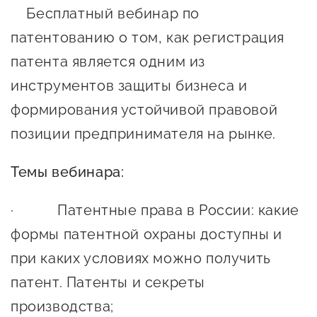
Онлайн-витрина продукции
Бесплатный вебинар по
Социальные сети "Мой
патентованию о том, как регистрация
Бизнес Югра"
патента является одним из
инструментов защиты бизнеса и
Меры поддержки
формирования устойчивой правовой
позиции предпринимателя на рынке.
Навигатор по мерам
поддержки
Темы вебинара:
Имущественная поддержка
· Патентные права в России: какие
Консультационная поддержка
формы патентной охраны доступны и
Образовательная поддержка
при каких условиях можно получить
Поддержка креативного и
патент. Патенты и секреты
инновационно-
производства;
технологического