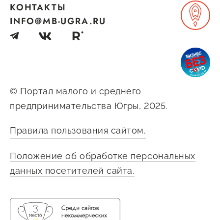
КОНТАКТЫ
Госзакупки для малого
INFO@MB-UGRA.RU
бизнеса
Каталог югорских франшиз
Инвестору
Самозанятому
© Портал малого и среднего
Новости УФНС
предпринимательства Югры, 2025.
Каталог грантов
Правила пользования сайтом.
Конкурсы для
предпринимателей
Положение об обработке персональных
данных посетителей сайта.
Сообщить о нарушении
АвтоУСН
Иностранным гражданам