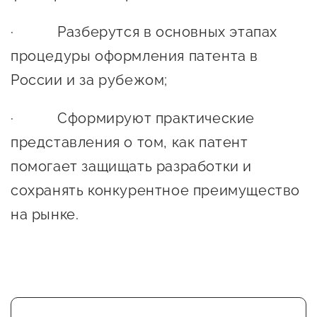
сопровождения
· Разберутся в основных этапах
О центре
Центр образовательных
процедуры оформления патента в
Поддержка центра
программ и молодежного
Онлайн-витрина
России и за рубежом;
предпринимательства
Истории успеха
О центре
· Сформируют практические
Центр инноваций
Календарь
представления о том, как патент
социальной сферы
мероприятий для
помогает защищать разработки и
О центре
предпринимателей
Центр финансовой
сохранять конкурентное преимущество
Поддержка центра
Проекты
поддержки
на рынке.
Календарь
Поддержка центра
О центре
мероприятий для
Истории успеха
Центр инновационно-
Проекты
предпринимателей
технологического и
Поддержка центра
Истории успеха
креативного
Истории успеха
предпринимательства
Проекты