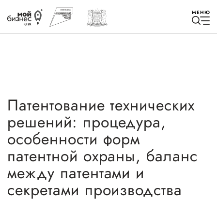
МЕНЮ
Патентование технических
Избранное
решений: процедура,
Быть в курсе
особенности форм
патентной охраны, баланс
Истории успеха
между патентами и
Мероприятия
секретами производства
Новости