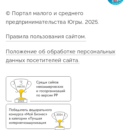
Сервисы для бизнеса
© Портал малого и среднего
предпринимательства Югры, 2025.
О фонде
Правила пользования сайтом.
Общая информация
Положение об обработке персональных
Органы управления и надзора
данных посетителей сайта.
Документы
Контакты
Вакансии