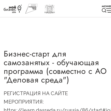
МЕН
Бизнес-старт для
Избранное
самозанятых - обучающая
Быть в курсе
программа (совместно с АО
"Деловая среда")
Истории успеха
Мероприятия
РЕГИСТРАЦИЯ НА САЙТЕ
МЕРОПРИЯТИЯ:
Новости
https://learn.dasreda.ru/russia/86/start#jo