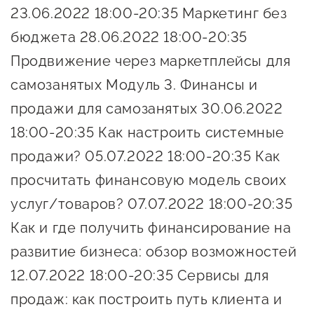
сопровождения
23.06.2022 18:00-20:35 Маркетинг без
О центре
бюджета 28.06.2022 18:00-20:35
Центр образовательных
Поддержка центра
Продвижение через маркетплейсы для
программ и молодежного
Онлайн-витрина
предпринимательства
самозанятых Модуль 3. Финансы и
Истории успеха
продажи для самозанятых 30.06.2022
О центре
Центр инноваций
18:00-20:35 Как настроить системные
Календарь
социальной сферы
продажи? 05.07.2022 18:00-20:35 Как
мероприятий для
О центре
предпринимателей
просчитать финансовую модель своих
Центр финансовой
Поддержка центра
Проекты
поддержки
услуг/товаров? 07.07.2022 18:00-20:35
Календарь
Поддержка центра
Как и где получить финансирование на
О центре
мероприятий для
Истории успеха
Центр инновационно-
развитие бизнеса: обзор возможностей
Проекты
предпринимателей
технологического и
12.07.2022 18:00-20:35 Сервисы для
Поддержка центра
Истории успеха
креативного
продаж: как построить путь клиента и
Истории успеха
предпринимательства
Проекты