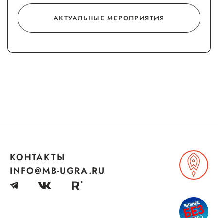
Госзакупки для малого
АКТУАЛЬНЫЕ МЕРОПРИЯТИЯ
бизнеса
Каталог югорских франшиз
Инвестору
Самозанятому
Новости УФНС
Каталог грантов
Конкурсы для
предпринимателей
КОНТАКТЫ
INFO@MB-UGRA.RU
Сообщить о нарушении
АвтоУСН
Иностранным гражданам