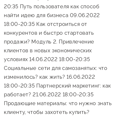
20:35 Путь пользователя как способ
предпринимательства
найти идею для бизнеса 09.06.2022
Поддержка социальных
18:00-20:35 Как отстроиться от
предпринимателей
конкурентов и быстро стартовать
Поддержка экспортеров
продажи? Модуль 2. Привлечение
Финансовая поддержка
клиентов в новых экономических
Меры поддержки в условиях
условиях 14.06.2022 18:00-20:35
внешнего санкционного
Социальные сети для самозанятых: что
давления
изменилось? как жить? 16.06.2022
18:00-20:35 Партнерский маркетинг: как
Центры поддержки
работает? 21.06.2022 18:00-20:35
Центр информационно-
Продающие материалы: что нужно знать
консультационного
клиенту, чтобы захотеть купить?