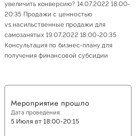
увеличить конверсию? 14.07.2022 18:00-
Оказание услуг в
О центре
Центр поддержки экспорта
социальной сфере
20:35 Продажи с ценностью
Обучающие
vs.насильственные продажи для
мероприятия
Справочник
самозанятых 19.07.2022 18:00-20:35
Проекты
предпринимателя
Консультация по бизнес-плану для
Поддержка центра
Онлайн-витрина
получения финансовой субсидии
Органы власти
Экскурсии на
Организации,
производства
предоставляющие поддержку
Нормативные
документы
Интерактивные сервисы
Мероприятие прошло
Каталог маркетплейсов
Дата проведения:
Каталог креативной
5 Июля вт 18:00-20:15
продукции