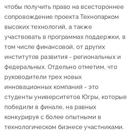
Оказание услуг в
чтобы получить право на всестороннее
О центре
Центр поддержки экспорта
социальной сфере
сопровождение проекта Технопарком
Обучающие
высоких технологий, а также
мероприятия
Справочник
Проекты
участвовать в программах поддержки, в
предпринимателя
Поддержка центра
том числе финансовой, от других
Онлайн-витрина
институтов развития - региональных и
Органы власти
Экскурсии на
федеральных. Отдельно отметим, что
Организации,
производства
руководители трех новых
предоставляющие поддержку
Нормативные
инновационных компаний - это
документы
Интерактивные сервисы
студенты университетов Югры, которые
Каталог маркетплейсов
победили в финале, на равных
Каталог креативной
конкурируя с более опытными в
продукции
технологическом бизнесе участниками.