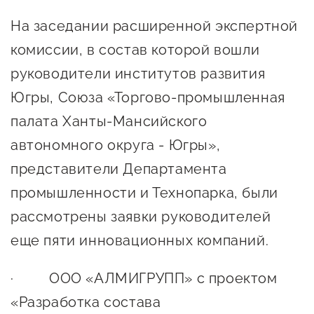
Госзакупки для малого
На заседании расширенной экспертной
бизнеса
комиссии, в состав которой вошли
Каталог югорских франшиз
руководители институтов развития
Инвестору
Югры, Союза «Торгово-промышленная
Самозанятому
палата Ханты-Мансийского
Новости УФНС
автономного округа - Югры»,
представители Департамента
Каталог грантов
промышленности и Технопарка, были
Конкурсы для
рассмотрены заявки руководителей
предпринимателей
еще пяти инновационных компаний.
Сообщить о нарушении
АвтоУСН
· ООО «АЛМИГРУПП» с проектом
«Разработка состава
Иностранным гражданам