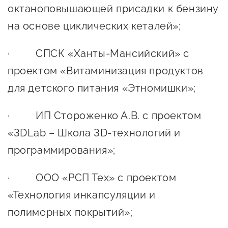
октаноповышающей присадки к бензину
Сервисы для бизнеса
на основе циклических кеталей»;
О фонде
· СПСК «Ханты-Мансийский» с
проектом «Витаминизация продуктов
Общая информация
для детского питания «Этномишки»;
Органы управления и надзора
Документы
· ИП Стороженко А.В. с проектом
«3DLab – Школа 3D-технологий и
Контакты
программирования»;
Вакансии
· ООО «РСП Тех» с проектом
«Технология инкапсуляции и
полимерных покрытий»;