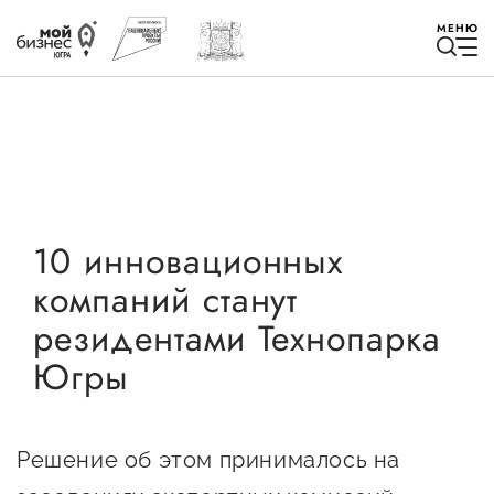
МЕНЮ
Избранное
10 инновационных
компаний станут
Быть в курсе
резидентами Технопарка
Югры
Истории успеха
Мероприятия
Новости
Решение об этом принималось на