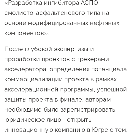
сопровождения
«Разработка ингибитора АСПО
смолисто-асфальтенового типа на
О центре
Центр образовательных
основе модифицированных нефтяных
Поддержка центра
программ и молодежного
компонентов».
Онлайн-витрина
предпринимательства
Истории успеха
После глубокой экспертизы и
О центре
Центр инноваций
Календарь
проработки проектов с трекерами
социальной сферы
мероприятий для
акселератора, определения потенциала
О центре
предпринимателей
Центр финансовой
коммерциализации проекта в рамках
Поддержка центра
Проекты
поддержки
акселерационной программы, успешной
Календарь
Поддержка центра
защиты проекта в финале, авторам
О центре
мероприятий для
Истории успеха
Центр инновационно-
Проекты
необходимо было зарегистрировать
предпринимателей
технологического и
Поддержка центра
Истории успеха
юридическое лицо - открыть
креативного
Истории успеха
предпринимательства
Проекты
инновационную компанию в Югре с тем,