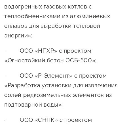
водогрейных газовых котлов с
предпринимательства
теплообменниками из алюминиевых
Поддержка социальных
сплавов для выработки тепловой
предпринимателей
энергии»;
Поддержка экспортеров
Финансовая поддержка
· ООО «НПХР» с проектом
«Огнестойкий бетон ОСБ-500»;
Меры поддержки в условиях
внешнего санкционного
· ООО «Р-Элемент» с проектом
давления
«Разработка установки для извлечения
Центры поддержки
солей редкоземельных элементов из
подтоварной воды»;
Центр информационно-
· ООО «СНПК» с проектом
консультационного