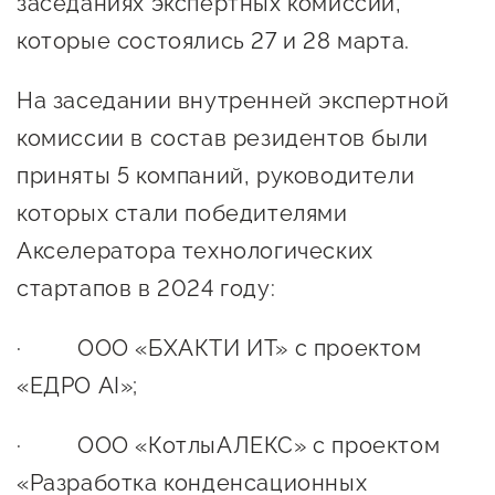
заседаниях экспертных комиссий,
Онлайн-витрина продукции
которые состоялись 27 и 28 марта.
Социальные сети "Мой
Бизнес Югра"
На заседании внутренней экспертной
комиссии в состав резидентов были
Меры поддержки
приняты 5 компаний, руководители
которых стали победителями
Навигатор по мерам
поддержки
Акселератора технологических
стартапов в 2024 году:
Имущественная поддержка
Консультационная поддержка
· ООО «БХАКТИ ИТ» с проектом
Образовательная поддержка
«ЕДРО AI»;
Поддержка креативного и
· ООО «КотлыАЛЕКС» с проектом
инновационно-
«Разработка конденсационных
технологического