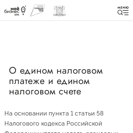
МЕНЮ
Избранное
О едином налоговом
платеже и едином
Быть в курсе
налоговом счете
Истории успеха
Мероприятия
На основании пункта 1 статьи 58
Новости
Налогового кодекса Российской