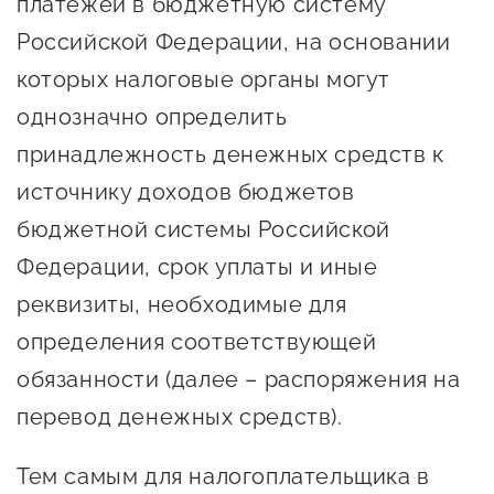
платежей в бюджетную систему
Сервисы для бизнеса
Российской Федерации, на основании
которых налоговые органы могут
О фонде
однозначно определить
принадлежность денежных средств к
Общая информация
источнику доходов бюджетов
Органы управления и надзора
бюджетной системы Российской
Документы
Федерации, срок уплаты и иные
Контакты
реквизиты, необходимые для
Вакансии
определения соответствующей
обязанности (далее – распоряжения на
перевод денежных средств).
Тем самым для налогоплательщика в