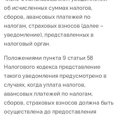
сопровождения
об исчисленных суммах налогов,
О центре
Центр образовательных
сборов, авансовых платежей по
Поддержка центра
программ и молодежного
налогам, страховых взносов (далее –
Онлайн-витрина
предпринимательства
уведомление), представленных в
Истории успеха
налоговый орган.
О центре
Центр инноваций
Календарь
социальной сферы
Положениями пункта 9 статьи 58
мероприятий для
О центре
Налогового кодекса представление
предпринимателей
Центр финансовой
Поддержка центра
Проекты
такого уведомления предусмотрено в
поддержки
Календарь
Поддержка центра
случаях, когда уплата налогов,
О центре
мероприятий для
Истории успеха
Центр инновационно-
авансовых платежей по налогам,
Проекты
предпринимателей
технологического и
сборов, страховых взносов должна быть
Поддержка центра
Истории успеха
креативного
осуществлена до предоставления
Истории успеха
предпринимательства
Проекты