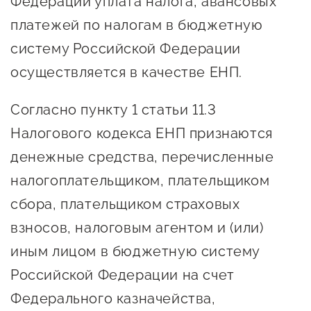
Федерации уплата налога, авансовых
Онлайн-витрина продукции
платежей по налогам в бюджетную
Социальные сети "Мой
систему Российской Федерации
Бизнес Югра"
осуществляется в качестве ЕНП.
Меры поддержки
Согласно пункту 1 статьи 11.3
Налогового кодекса ЕНП признаются
Навигатор по мерам
поддержки
денежные средства, перечисленные
налогоплательщиком, плательщиком
Имущественная поддержка
сбора, плательщиком страховых
Консультационная поддержка
взносов, налоговым агентом и (или)
Образовательная поддержка
иным лицом в бюджетную систему
Поддержка креативного и
Российской Федерации на счет
инновационно-
Федерального казначейства,
технологического