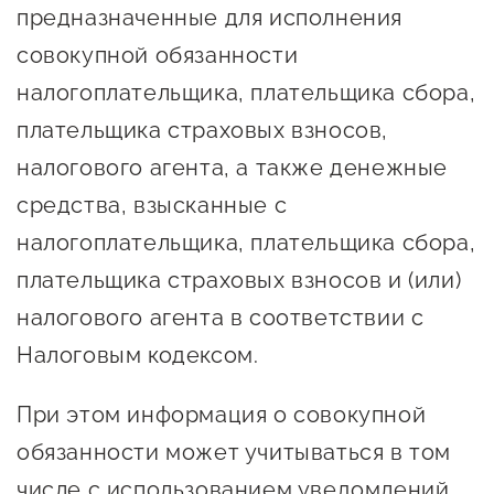
предназначенные для исполнения
предпринимательства
совокупной обязанности
Поддержка социальных
налогоплательщика, плательщика сбора,
предпринимателей
плательщика страховых взносов,
Поддержка экспортеров
налогового агента, а также денежные
Финансовая поддержка
средства, взысканные с
Меры поддержки в условиях
налогоплательщика, плательщика сбора,
внешнего санкционного
плательщика страховых взносов и (или)
давления
налогового агента в соответствии с
Налоговым кодексом.
Центры поддержки
При этом информация о совокупной
Центр информационно-
обязанности может учитываться в том
консультационного
числе с использованием уведомлений