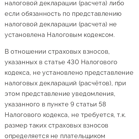
налоговой декларации (расчета) либо
Оказание услуг в
О центре
Центр поддержки экспорта
если обязанность по представлению
социальной сфере
Обучающие
налоговой декларации (расчета) не
мероприятия
Справочник
установлена Налоговым кодексом.
Проекты
предпринимателя
Поддержка центра
В отношении страховых взносов,
Онлайн-витрина
указанных в статье 430 Налогового
Органы власти
Экскурсии на
кодекса, не установлено представление
Организации,
производства
налоговых деклараций (расчётов), при
предоставляющие поддержку
Нормативные
этом представление уведомления,
документы
Интерактивные сервисы
указанного в пункте 9 статьи 58
Каталог маркетплейсов
Налогового кодекса, не требуется, т.к.
Каталог креативной
размер таких страховых взносов
продукции
определяется не плательщиком