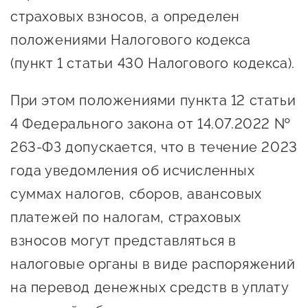
Госзакупки для малого
страховых взносов, а определен
бизнеса
положениями Налогового кодекса
Каталог югорских франшиз
(пункт 1 статьи 430 Налогового кодекса).
Инвестору
При этом положениями пункта 12 статьи
Самозанятому
4 Федерального закона от 14.07.2022 №
Новости УФНС
263-ФЗ допускается, что в течение 2023
Каталог грантов
года уведомления об исчисленных
суммах налогов, сборов, авансовых
Конкурсы для
предпринимателей
платежей по налогам, страховых
взносов могут представляться в
Сообщить о нарушении
налоговые органы в виде распоряжений
АвтоУСН
на перевод денежных средств в уплату
Иностранным гражданам