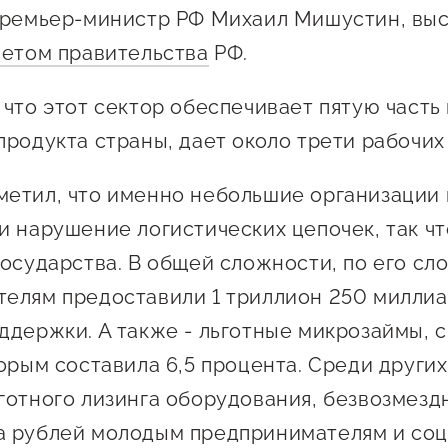
 креативного и
премьер-министр РФ Михаил Мишустин, выс
Истории успеха
О центре
онно-
четом правительства
РФ.
Центр инноваций
Календарь
ческого
социальной сферы
мероприятий для
 что этот сектор обеспечивает пятую часть
имательства
О центре
предпринимателе
продукта страны, дает около трети рабочих
Центр финансовой
а социальных
Поддержка центра
Проекты
поддержки
имателей
Календарь
етил, что именно небольшие организации
Поддержка центра
 экспортеров
О центре
мероприятий для
Истории успеха
Центр инновационн
и нарушение логистических цепочек, так ч
Проекты
предпринимателе
технологического и
ая поддержка
государства. В общей сложности, по его сл
Поддержка центра
Истории успеха
креативного
елям предоставили 1 триллион 250 милли
ержки в условиях
Истории успеха
предпринимательст
Проекты
санкционного
ддержки. А также - льготные микрозаймы, 
Оказание услуг в
О центре
торым составила 6,5 процента. Среди других
Центр поддержки экспор
социальной сфере
Обучающие
готного лизинга оборудования, безвозмезд
мероприятия
а рублей молодым предпринимателям и со