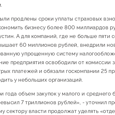
Проекты
.
Поддержка центра
Онлайн-витрина
были продлены сроки уплаты страховых взно
Экскурсии на
кономить бизнесу более 800 миллиардов р
производства
стин. А для компаний, где не больше пяти 
Нормативные
вышает 60 миллионов рублей, внедрили но
документы
ованную упрощенную систему налогообложе
ние предприятия освободили от комиссии з
рых платежей и обязали госкомпании 25 п
одить у небольших организаций.
ри года объем закупок у малого и среднего 
ревысил 7 триллионов рублей», - уточнил п
му сектору власти продолжат уделять «отд