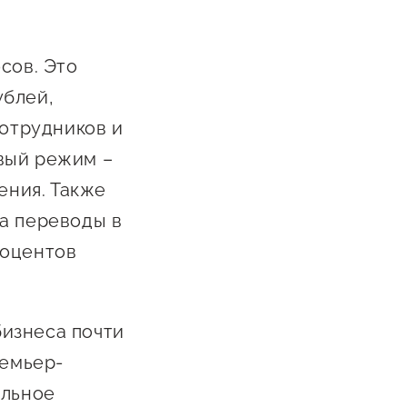
Сообщить о нарушении
АвтоУСН
сов. Это
Иностранным гражданам
ублей,
Сервисы для бизнеса
сотрудников и
вый режим –
ния. Также
а переводы в
роцентов
бизнеса почти
ремьер-
ельное