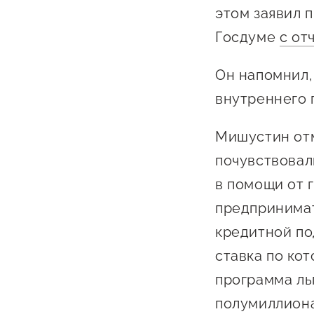
Бизнес Югра"
Поддержка
этом заявил 
инноваци
Госдуме
с от
технологи
Он напомнил,
предприн
внутреннего 
Поддержк
предприн
Мишустин отм
Поддержка
почувствовал
Финансов
в помощи от 
предпринимат
Меры подд
внешнего 
кредитной по
давления
ставка по ко
программа ль
полумиллион