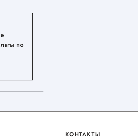
СЕГОДНЯ
ые
Приглашаем бизнес Югры
платы по
на TNF 2026
КОНТАКТЫ