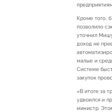
предприятиям
Кроме того, 
позволило сэ
уточнил Мишу
доход не пре
О фонде
автоматизир
малые и сред
Общая информация
Системе быст
Органы управления и надзора
закупок пров
Документы
«В итоге за т
Контакты
удвоился и п
Вакансии
министр. Это