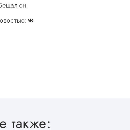
бещал он.
новостью:
е также: