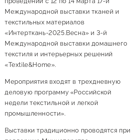
проведении с 12 по 14 марта 17-й
Онлайн-витрина продукции
Международной выставки тканей и
Социальные сети "Мой
текстильных материалов
Бизнес Югра"
«Интерткань-2025.Весна» и 3-й
Меры поддержки
Международной выставки домашнего
текстиля и интерьерных решений
Навигатор по мерам
«Textile&Home».
поддержки
Мероприятия входят в трехдневную
Имущественная поддержка
деловую программу «Российской
Консультационная поддержка
недели текстильной и легкой
Образовательная поддержка
промышленности».
Поддержка креативного и
инновационно-
Выставки традиционно проводятся при
технологического