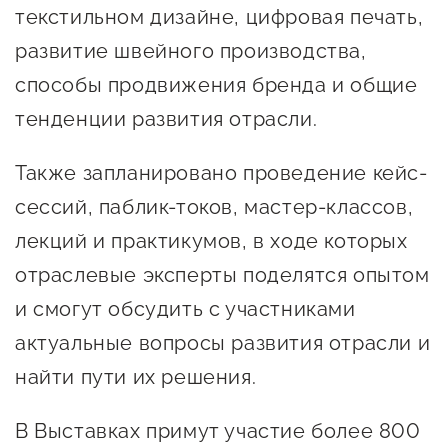
сопровождения
текстильном дизайне, цифровая печать,
развитие швейного производства,
О центре
Центр образовательных
Поддержка центра
способы продвижения бренда и общие
программ и молодежного
Онлайн-витрина
предпринимательства
тенденции развития отрасли.
Истории успеха
О центре
Также запланировано проведение кейс-
Центр инноваций
Календарь
социальной сферы
сессий, паблик-токов, мастер-классов,
мероприятий для
лекций и практикумов, в ходе которых
О центре
предпринимателей
Центр финансовой
отраслевые эксперты поделятся опытом
Поддержка центра
Проекты
поддержки
и смогут обсудить с участниками
Календарь
Поддержка центра
О центре
мероприятий для
актуальные вопросы развития отрасли и
Истории успеха
Центр инновационно-
Проекты
предпринимателей
технологического и
найти пути их решения.
Поддержка центра
Истории успеха
креативного
Истории успеха
В Выставках примут участие более 800
предпринимательства
Проекты