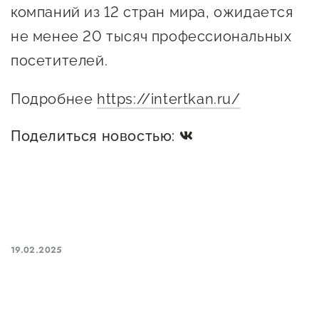
Оказание услуг в
компаний из 12 стран мира, ожидается
О центре
Центр поддержки экспорта
социальной сфере
не менее 20 тысяч профессиональных
Обучающие
посетителей.
мероприятия
Справочник
Проекты
Подробнее
https://intertkan.ru/
предпринимателя
Поддержка центра
Онлайн-витрина
Поделиться новостью:
Органы власти
Экскурсии на
Организации,
производства
предоставляющие поддержку
Нормативные
документы
Интерактивные сервисы
Каталог маркетплейсов
19.02.2025
Каталог креативной
продукции