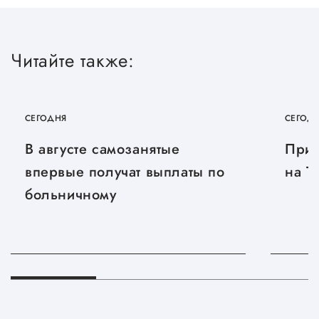
Госзакупки для малого
бизнеса
Читайте также:
Каталог югорских франшиз
Инвестору
Самозанятому
СЕГОДНЯ
СЕГОД
Новости УФНС
В августе самозанятые
Приг
впервые получат выплаты по
на T
Каталог грантов
больничному
Конкурсы для
предпринимателей
Сообщить о нарушении
АвтоУСН
Иностранным гражданам