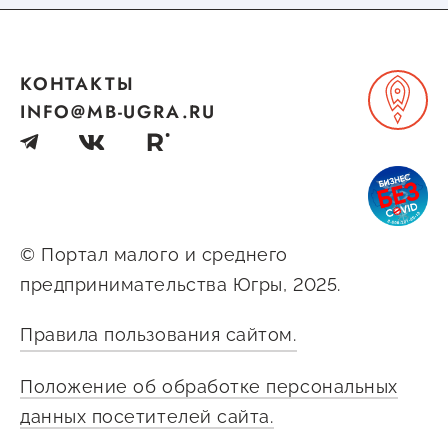
Сервисы для бизнеса
КОНТАКТЫ
О фонде
INFO@MB-UGRA.RU
Общая информация
Органы управления и надзора
Документы
© Портал малого и среднего
Контакты
предпринимательства Югры, 2025.
Вакансии
Правила пользования сайтом.
Положение об обработке персональных
данных посетителей сайта.