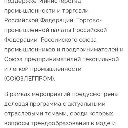
поддержке Министерства
предпринимательства
промышленности и торговли
Поддержка социальных
Российской Федерации, Торгово-
предпринимателей
промышленной палаты Российской
Поддержка экспортеров
Федерации, Российского союза
промышленников и предпринимателей и
Финансовая поддержка
Союза предпринимателей текстильной
Меры поддержки в условиях
и легкой промышленности
внешнего санкционного
(СОЮЗЛЕГПРОМ).
давления
В рамках мероприятий предусмотрена
Центры поддержки
деловая программа с актуальными
Центр информационно-
отраслевыми темами, среди которых
консультационного
вопросы трендообразования в моде и