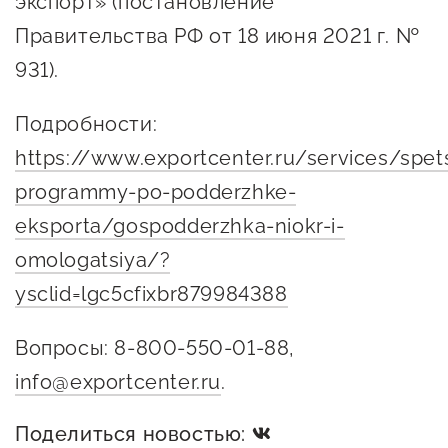
экспорт» (постановление
Госзакупки для малого
Правительства РФ от 18 июня 2021 г. №
бизнеса
931).
Каталог югорских франшиз
Подробности:
Инвестору
https://www.exportcenter.ru/services/spet
Самозанятому
programmy-po-podderzhke-
Новости УФНС
eksporta/gospodderzhka-niokr-i-
Каталог грантов
omologatsiya/?
Конкурсы для
ysclid=lgc5cfixbr879984388
предпринимателей
Вопросы: 8-800-550-01-88,
Сообщить о нарушении
info@exportcenter.ru
.
АвтоУСН
Поделиться новостью:
Иностранным гражданам