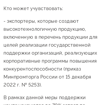
предпринимательства
Кто может учувствовать:
Поддержка социальных
- экспортеры, которые создают
предпринимателей
высокотехнологичную продукцию,
Поддержка экспортеров
включенную в перечень продукции для
Финансовая поддержка
целей реализации государственной
Меры поддержки в условиях
поддержки организаций, реализующих
внешнего санкционного
корпоративные программы повышения
давления
конкурентоспособности (приказ
Минпромторга России от 15 декабря
Центры поддержки
2022 г. № 5253).
Центр информационно-
В рамках данной меры поддержки
консультационного