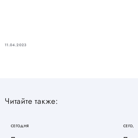
Сервисы для бизнеса
О фонде
Общая информация
11.04.2023
Органы управления и надзора
Документы
Контакты
Вакансии
Читайте также:
СЕГОДНЯ
СЕГОД