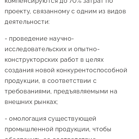
компенсируются до 70% затрат по
сопровождения
проекту, связанному с одним из видов
О центре
Центр образовательных
деятельности:
Поддержка центра
программ и молодежного
Онлайн-витрина
предпринимательства
- проведение научно-
Истории успеха
исследовательских и опытно-
О центре
Центр инноваций
конструкторских работ в целях
Календарь
социальной сферы
создания новой конкурентоспособной
мероприятий для
О центре
предпринимателей
продукции, в соответствии с
Центр финансовой
Поддержка центра
Проекты
поддержки
требованиями, предъявляемыми на
Календарь
Поддержка центра
внешних рынках;
О центре
мероприятий для
Истории успеха
Центр инновационно-
Проекты
предпринимателей
технологического и
- омологация существующей
Поддержка центра
Истории успеха
креативного
промышленной продукции, чтобы
Истории успеха
предпринимательства
Проекты