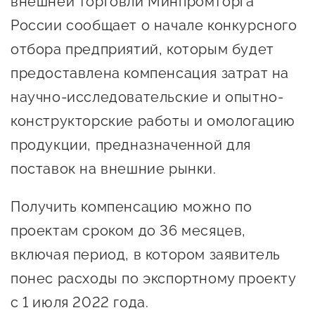
внешней торговли Минпромторга
Онлайн-витрина продукции
России сообщает о начале конкурсного
Социальные сети "Мой
отбора предприятий, которым будет
Бизнес Югра"
предоставлена компенсация затрат на
Меры поддержки
научно-исследовательские и опытно-
конструкторские работы и омологацию
Навигатор по мерам
продукции, предназначенной для
поддержки
поставок на внешние рынки.
Имущественная поддержка
Получить компенсацию можно по
Консультационная поддержка
проектам сроком до 36 месяцев,
Образовательная поддержка
включая период, в котором заявитель
Поддержка креативного и
понес расходы по экспортному проекту
инновационно-
с 1 июля 2022 года.
технологического