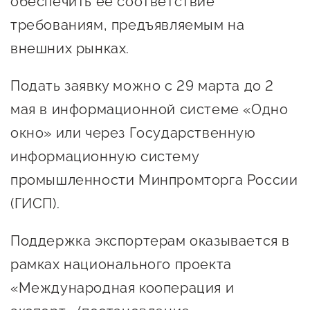
обеспечить ее соответствие
Оказание услуг в
О центре
требованиям, предъявляемым на
Центр поддержки экспорта
социальной сфере
Обучающие
внешних рынках.
мероприятия
Справочник
Проекты
Подать заявку можно с 29 марта до 2
предпринимателя
Поддержка центра
мая в информационной системе «Одно
Онлайн-витрина
окно» или через Государственную
Органы власти
Экскурсии на
информационную систему
Организации,
производства
промышленности Минпромторга России
предоставляющие поддержку
Нормативные
(ГИСП).
документы
Интерактивные сервисы
Поддержка экспортерам оказывается в
Каталог маркетплейсов
рамках национального проекта
Каталог креативной
«Международная кооперация и
продукции