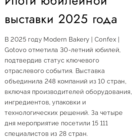
Итоги юбилейной
предпринимательства
выставки 2025 года
Поддержка социальных
предпринимателей
В 2025 году Modern Bakery | Confex |
Поддержка экспортеров
Gotovo отметила 30-летний юбилей,
Финансовая поддержка
подтвердив статус ключевого
Меры поддержки в условиях
отраслевого события. Выставка
внешнего санкционного
объединила 248 компаний из 10 стран,
давления
включая производителей оборудования,
ингредиентов, упаковки и
Центры поддержки
технологических решений. За четыре
Центр информационно-
дня мероприятие посетили 15 111
консультационного
специалистов из 28 стран.