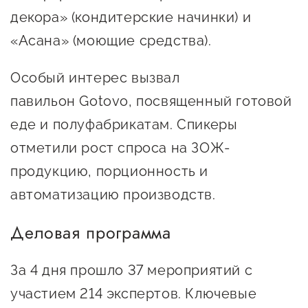
Госзакупки для малого
декора» (кондитерские начинки) и
бизнеса
«Асана» (моющие средства).
Каталог югорских франшиз
Особый интерес вызвал
Инвестору
павильон Gotovo, посвященный готовой
Самозанятому
еде и полуфабрикатам. Спикеры
Новости УФНС
отметили рост спроса на ЗОЖ-
Каталог грантов
продукцию, порционность и
автоматизацию производств.
Конкурсы для
предпринимателей
Деловая программа
Сообщить о нарушении
За 4 дня прошло 37 мероприятий с
АвтоУСН
участием 214 экспертов. Ключевые
Иностранным гражданам