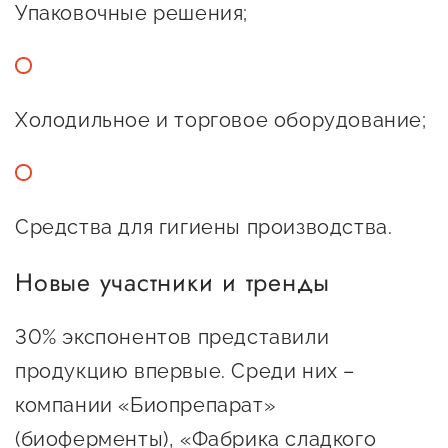
Упаковочные решения;
Оказание услуг в
О центре
Центр поддержки экспорта
социальной сфере
Обучающие
мероприятия
Справочник
Холодильное и торговое оборудование;
Проекты
предпринимателя
Поддержка центра
Онлайн-витрина
Органы власти
Экскурсии на
Средства для гигиены производства.
Организации,
производства
предоставляющие поддержку
Нормативные
Новые участники и тренды
документы
Интерактивные сервисы
30% экспонентов представили
Каталог маркетплейсов
продукцию впервые. Среди них –
Каталог креативной
компании «Биопрепарат»
продукции
(биоферменты), «Фабрика сладкого