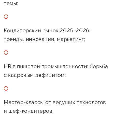
темы:
Сервисы для бизнеса
О фонде
Кондитерский рынок 2025–2026:
Общая информация
тренды, инновации, маркетинг;
Органы управления и надзора
Документы
HR в пищевой промышленности: борьба
Контакты
с кадровым дефицитом;
Вакансии
Мастер-классы от ведущих технологов
и шеф-кондитеров.