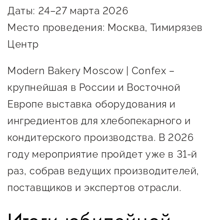
Онлайн-витрина продукции
Даты: 24–27 марта 2026
Социальные сети "Мой
Место проведения: Москва, Тимирязев
Бизнес Югра"
Центр
Меры поддержки
Modern Bakery Moscow | Confex –
крупнейшая в России и Восточной
Навигатор по мерам
Европе выставка оборудования и
поддержки
ингредиентов для хлебопекарного и
Имущественная поддержка
кондитерского производства. В 2026
Консультационная поддержка
году мероприятие пройдет уже в 31-й
Образовательная поддержка
раз, собрав ведущих производителей,
поставщиков и экспертов отрасли.
Поддержка креативного и
инновационно-
технологического