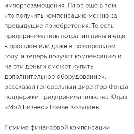
Оказание услуг в
импортозамещения. Плюс еще в том,
О центре
Центр поддержки экспорта
социальной сфере
что получить компенсацию можно за
Обучающие
предыдущие приобретения. То есть
мероприятия
Справочник
предприниматель потратил деньги еще
Проекты
предпринимателя
Поддержка центра
в прошлом или даже в позапрошлом
Онлайн-витрина
году, а теперь получит компенсацию и
Органы власти
Экскурсии на
на эти деньги сможет купить
Организации,
производства
дополнительное оборудование», -
предоставляющие поддержку
Нормативные
рассказал генеральный директор Фонда
документы
Интерактивные сервисы
поддержки предпринимательства Югры
Каталог маркетплейсов
«Мой Бизнес» Роман Колупаев.
Каталог креативной
продукции
Помимо финансовой компенсации