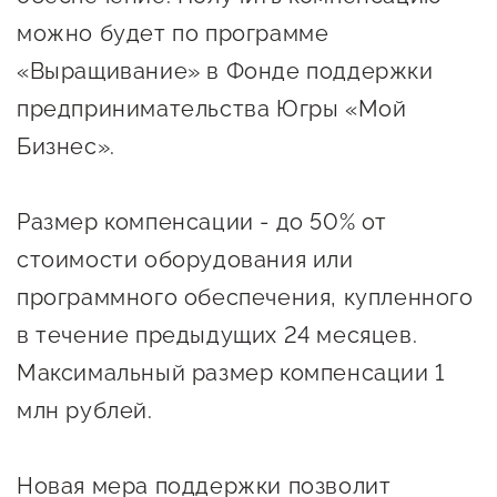
предпринимательства
можно будет по программе
«Выращивание» в Фонде поддержки
Поддержка социальных
предпринимателей
предпринимательства Югры «Мой
Бизнес».
Поддержка экспортеров
Финансовая поддержка
Размер компенсации - до 50% от
Меры поддержки в условиях
стоимости оборудования или
внешнего санкционного
программного обеспечения, купленного
давления
в течение предыдущих 24 месяцев.
Центры поддержки
Максимальный размер компенсации 1
млн рублей.
Центр информационно-
консультационного
Новая мера поддержки позволит