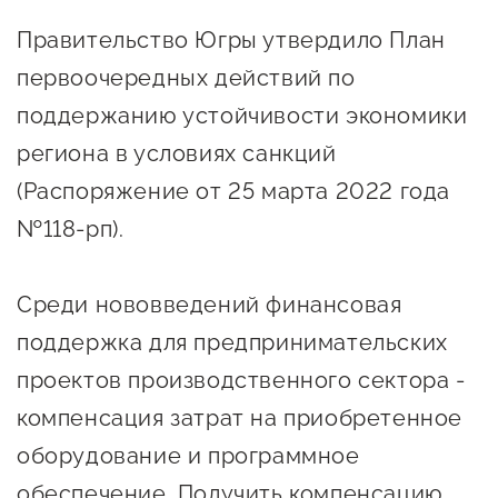
Онлайн-витрина продукции
Правительство Югры утвердило План
Социальные сети "Мой
первоочередных действий по
Бизнес Югра"
поддержанию устойчивости экономики
Меры поддержки
региона в условиях санкций
(Распоряжение от 25 марта 2022 года
Навигатор по мерам
№118-рп).
поддержки
Имущественная поддержка
Среди нововведений финансовая
Консультационная поддержка
поддержка для предпринимательских
проектов производственного сектора -
Образовательная поддержка
компенсация затрат на приобретенное
Поддержка креативного и
оборудование и программное
инновационно-
обеспечение. Получить компенсацию
технологического