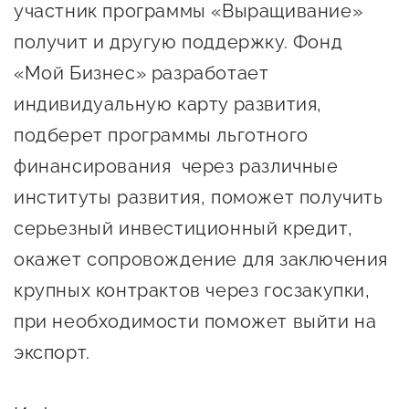
участник программы «Выращивание»
Госзакупки для малого
бизнеса
получит и другую поддержку. Фонд
«Мой Бизнес» разработает
Каталог югорских франшиз
индивидуальную карту развития,
Инвестору
подберет программы льготного
Самозанятому
финансирования через различные
Новости УФНС
институты развития, поможет получить
Каталог грантов
серьезный инвестиционный кредит,
окажет сопровождение для заключения
Конкурсы для
предпринимателей
крупных контрактов через госзакупки,
при необходимости поможет выйти на
Сообщить о нарушении
экспорт.
АвтоУСН
Иностранным гражданам