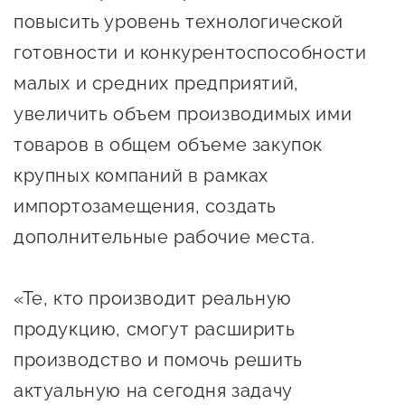
сопровождения
повысить уровень технологической
О центре
готовности и конкурентоспособности
Центр образовательных
Поддержка центра
программ и молодежного
малых и средних предприятий,
Онлайн-витрина
предпринимательства
увеличить объем производимых ими
Истории успеха
товаров в общем объеме закупок
О центре
Центр инноваций
крупных компаний в рамках
Календарь
социальной сферы
мероприятий для
импортозамещения, создать
О центре
предпринимателей
Центр финансовой
дополнительные рабочие места.
Поддержка центра
Проекты
поддержки
Календарь
Поддержка центра
«Те, кто производит реальную
О центре
мероприятий для
Истории успеха
Центр инновационно-
продукцию, смогут расширить
Проекты
предпринимателей
технологического и
производство и помочь решить
Поддержка центра
Истории успеха
креативного
Истории успеха
предпринимательства
актуальную на сегодня задачу
Проекты