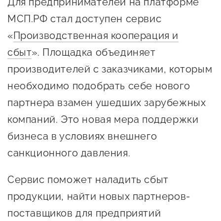
Для предпринимателей на платформе
Онлайн-витрина продукции
МСП.РФ стал доступен сервис
Социальные сети "Мой
«
Производственная кооперация и
Бизнес Югра"
сбыт
». Площадка объединяет
Меры поддержки
производителей с заказчиками, которым
необходимо подобрать себе нового
Навигатор по мерам
партнера взамен ушедших зарубежных
поддержки
компаний. Это новая мера поддержки
Имущественная поддержка
бизнеса в условиях внешнего
Консультационная поддержка
санкционного давления.
Образовательная поддержка
Сервис поможет наладить сбыт
Поддержка креативного и
продукции, найти новых партнеров-
инновационно-
поставщиков для предприятий
технологического