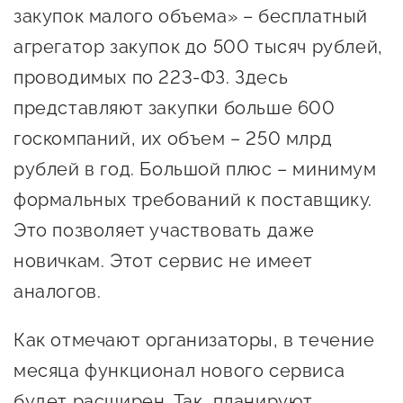
сопровождения
закупок малого объема» – бесплатный
агрегатор закупок до 500 тысяч рублей,
О центре
Центр образовательных
Поддержка центра
проводимых по 223-ФЗ. Здесь
программ и молодежного
Онлайн-витрина
предпринимательства
представляют закупки больше 600
Истории успеха
госкомпаний, их объем – 250 млрд
О центре
Центр инноваций
рублей в год. Большой плюс – минимум
Календарь
социальной сферы
формальных требований к поставщику.
мероприятий для
О центре
Это позволяет участвовать даже
предпринимателей
Центр финансовой
Поддержка центра
Проекты
поддержки
новичкам. Этот сервис не имеет
Календарь
Поддержка центра
аналогов.
О центре
мероприятий для
Истории успеха
Центр инновационно-
Проекты
предпринимателей
технологического и
Как отмечают организаторы, в течение
Поддержка центра
Истории успеха
креативного
месяца функционал нового сервиса
Истории успеха
предпринимательства
Проекты
будет расширен. Так, планируют