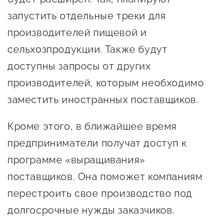
Оказание услуг в
запустить отдельные треки для
О центре
Центр поддержки экспорта
социальной сфере
Обучающие
производителей пищевой и
мероприятия
сельхозпродукции. Также будут
Справочник
Проекты
доступны запросы от других
предпринимателя
Поддержка центра
производителей, которым необходимо
Онлайн-витрина
заместить иностранных поставщиков.
Органы власти
Экскурсии на
Организации,
производства
Кроме этого, в ближайшее время
предоставляющие поддержку
Нормативные
предприниматели получат доступ к
документы
Интерактивные сервисы
программе «выращивания»
Каталог маркетплейсов
поставщиков. Она поможет компаниям
перестроить свое производство под
Каталог креативной
продукции
долгосрочные нужды заказчиков.