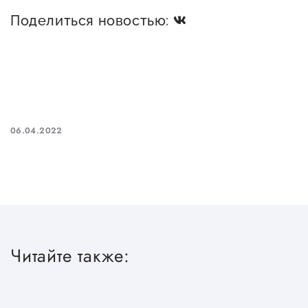
Госзакупки для малого
Поделиться новостью:
бизнеса
Каталог югорских франшиз
Инвестору
Самозанятому
06.04.2022
Новости УФНС
Каталог грантов
Конкурсы для
предпринимателей
Сообщить о нарушении
Читайте также:
АвтоУСН
Иностранным гражданам