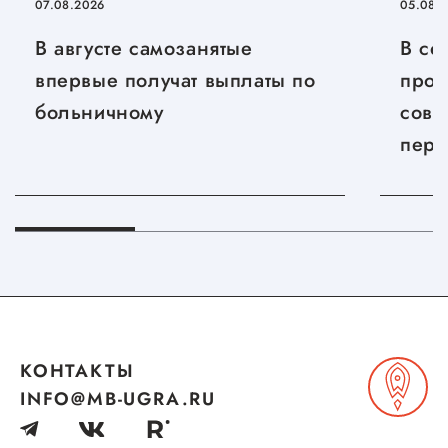
07.08.2026
05.08.
Сервисы для бизнеса
В августе самозанятые
В се
впервые получат выплаты по
прод
О фонде
больничному
совр
пере
Общая информация
сель
Органы управления и надзора
Документы
Контакты
Вакансии
КОНТАКТЫ
INFO@MB-UGRA.RU