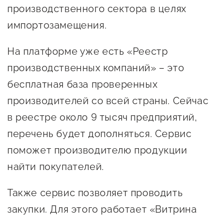
производственного сектора в целях
предпринимательства
импортозамещения.
Поддержка социальных
предпринимателей
На платформе уже есть «Реестр
Поддержка экспортеров
производственных компаний» – это
бесплатная база проверенных
Финансовая поддержка
производителей со всей страны. Сейчас
Меры поддержки в условиях
в реестре около 9 тысяч предприятий,
внешнего санкционного
перечень будет дополняться. Сервис
давления
поможет производителю продукции
Центры поддержки
найти покупателей.
Центр информационно-
Также сервис позволяет проводить
консультационного
закупки. Для этого работает «Витрина