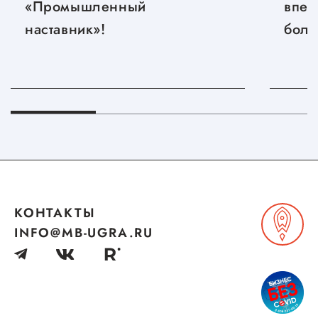
«Промышленный
впер
Сервисы для бизнеса
наставник»!
боль
О фонде
Общая информация
Органы управления и надзора
Документы
Контакты
КОНТАКТЫ
Вакансии
INFO@MB-UGRA.RU