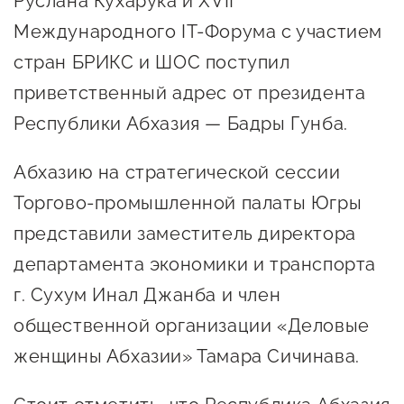
Руслана Кухарука и XVII
предпринимательства
Международного IT-Форума с участием
Поддержка социальных
стран БРИКС и ШОС поступил
предпринимателей
приветственный адрес от президента
Поддержка экспортеров
Республики Абхазия — Бадры Гунба.
Финансовая поддержка
Абхазию на стратегической сессии
Меры поддержки в условиях
Торгово-промышленной палаты Югры
внешнего санкционного
представили заместитель директора
давления
департамента экономики и транспорта
г. Сухум Инал Джанба и член
Центры поддержки
общественной организации «Деловые
женщины Абхазии» Тамара Сичинава.
Центр информационно-
консультационного