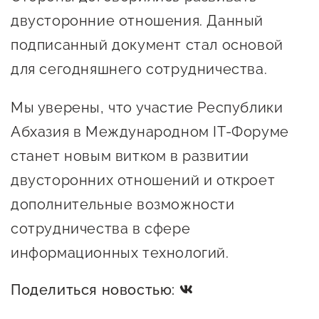
Оказание услуг в
двусторонние отношения. Данный
О центре
Центр поддержки экспорта
социальной сфере
Обучающие
подписанный документ стал основой
мероприятия
для сегодняшнего сотрудничества.
Справочник
Проекты
предпринимателя
Мы уверены, что участие Республики
Поддержка центра
Онлайн-витрина
Абхазия в Международном IT-Форуме
Органы власти
Экскурсии на
станет новым витком в развитии
Организации,
производства
двусторонних отношений и откроет
предоставляющие поддержку
Нормативные
дополнительные возможности
документы
Интерактивные сервисы
сотрудничества в сфере
Каталог маркетплейсов
информационных технологий.
Каталог креативной
Поделиться новостью:
продукции