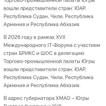
Торгово-промышленной палаты Югры
Онлайн-витрина продукции
вошли представители стран: ЮАР,
Социальные сети "Мой
Республика Судан, Чили, Республика
Бизнес Югра"
Армения и Республика Абхазия.
Меры поддержки
В 2026 году в рамках XVII
Международного IT-Форума с участием
Навигатор по мерам
поддержки
стран БРИКС и ШОС в делегацию
Торгово-промышленной палаты Югры
Имущественная поддержка
вошли представители стран: ЮАР,
Консультационная поддержка
Республика Судан, Чили, Республика
Образовательная поддержка
Армения и Республика Абхазия.
Поддержка креативного и
инновационно-
В адрес губернатора ХМАО – Югры
технологического