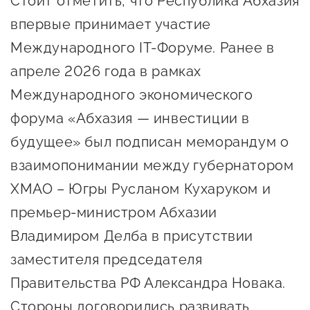
Стоит отметить, что Республика Абхазия
сопровождения
впервые принимает участие
О центре
Центр образовательных
Международного IT-Форуме. Ранее в
Поддержка центра
программ и молодежного
апреле 2026 года в рамках
Онлайн-витрина
предпринимательства
Международного экономического
Истории успеха
О центре
форума «Абхазия — инвестиции в
Центр инноваций
Календарь
социальной сферы
будущее» был подписан меморандум о
мероприятий для
взаимопонимании между губернатором
О центре
предпринимателей
Центр финансовой
ХМАО – Югры Русланом Кухаруком и
Поддержка центра
Проекты
поддержки
премьер‑министром Абхазии
Календарь
Поддержка центра
О центре
Владимиром Делба в присутствии
мероприятий для
Истории успеха
Центр инновационно-
Проекты
предпринимателей
заместителя председателя
технологического и
Поддержка центра
Истории успеха
креативного
Правительства РФ Александра Новака.
Истории успеха
предпринимательства
Проекты
Стороны договорились развивать