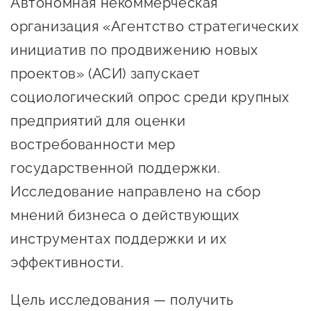
Автономная некоммерческая
Онлайн-витрина продукции
организация «Агентство стратегических
Социальные сети "Мой
инициатив по продвижению новых
Бизнес Югра"
проектов» (АСИ) запускает
Меры поддержки
социологический опрос среди крупных
предприятий для оценки
Навигатор по мерам
востребованности мер
поддержки
государственной поддержки.
Имущественная поддержка
Исследование направлено на сбор
Консультационная поддержка
мнений бизнеса о действующих
инструментах поддержки и их
Образовательная поддержка
эффективности.
Поддержка креативного и
инновационно-
Цель исследования — получить
технологического