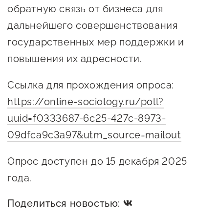
обратную связь от бизнеса для
предпринимательства
дальнейшего совершенствования
Поддержка социальных
государственных мер поддержки и
предпринимателей
повышения их адресности.
Поддержка экспортеров
Ссылка для прохождения опроса:
Финансовая поддержка
https://online-sociology.ru/poll?
Меры поддержки в условиях
uuid=f0333687-6c25-427c-8973-
внешнего санкционного
09dfca9c3a97&utm_source=mailout
давления
Опрос доступен до 15 декабря 2025
Центры поддержки
года.
Центр информационно-
Поделиться новостью:
консультационного