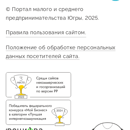
Госзакупки для малого
© Портал малого и среднего
бизнеса
предпринимательства Югры, 2025.
Каталог югорских франшиз
Правила пользования сайтом.
Инвестору
Самозанятому
Положение об обработке персональных
данных посетителей сайта.
Новости УФНС
Каталог грантов
Конкурсы для
предпринимателей
Сообщить о нарушении
АвтоУСН
Иностранным гражданам