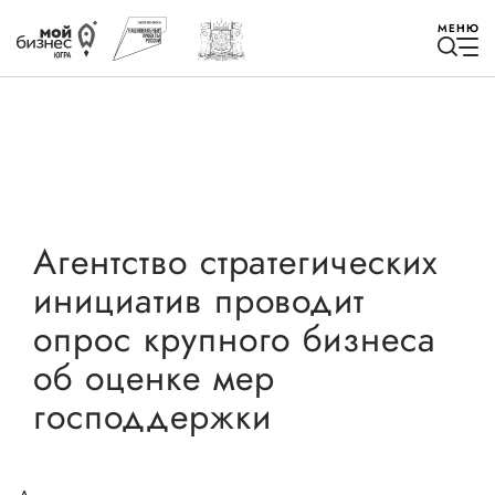
МЕНЮ
Избранное
Агентство стратегических
инициатив проводит
Быть в курсе
опрос крупного бизнеса
об оценке мер
Истории успеха
господдержки
Мероприятия
Новости